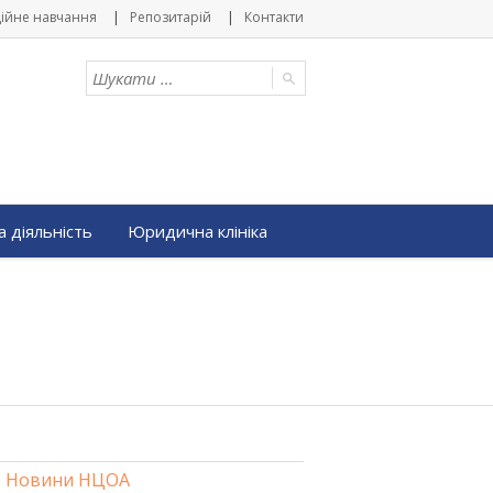
ійне навчання
Репозитарій
Контакти
 діяльність
Юридична клініка
Новини НЦОА