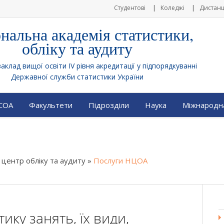
Студентові
Коледжі
Дистанц
нальна академія статистики,
обліку та аудиту
клад вищої освіти IV рівня акредитації у підпорядкуванні
Державної служби статистики України
АСОА
Факультети
Підрозділи
Наука
Міжнародна
центр обліку та аудиту
»
Послуги НЦОА
ику занять, їх види,