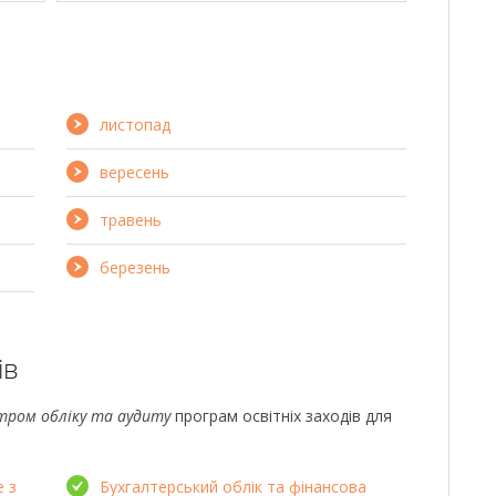
листопад
вересень
травень
березень
ів
тром обліку та аудиту
програм освітніх заходів для
е з
Бухгалтерський облік та фінансова