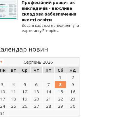
Професійний розвиток
викладачів - важлива
складова забезпечення
якості освіти
Доцент кафедри менеджменту та
маркетингу Вікторія
Календар новин
Серпень 2026
Пн
Вт
Ср
Чт
Пт
Сб
Нд
1
2
3
4
5
6
7
8
9
10
11
12
13
14
15
16
17
18
19
20
21
22
23
24
25
26
27
28
29
30
31