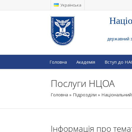
Українська
Націо
державний за
Головна
Академія
Вступ до Н
Послуги НЦОА
Головна
»
Підрозділи
»
Національний 
Інформація про темат