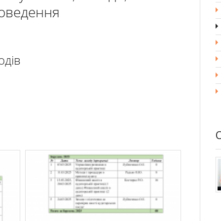
роведення
одів