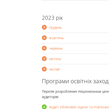
2023 рік
грудень
жовтень
червень
квітень
лютий
Програми освітніх заход
Перелік розроблених
Національним цен
аудиторів:
Аудит облікових оцінок та пов’язан