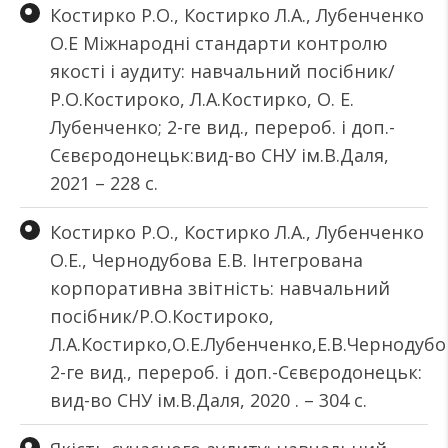
Костирко Р.О., Костирко Л.А., Лубенченко
О.Е Міжнародні стандарти контролю
якості і аудиту: навчальний посібник/
Р.О.Костироко, Л.А.Костирко, О. Е.
Лубенченко; 2-ге вид., перероб. і доп.-
Сєвєродонецьк:вид-во СНУ ім.В.Даля,
2021 – 228 с.
Костирко Р.О., Костирко Л.А., Лубенченко
О.Е., Чернодубова Е.В. Інтегрована
корпоративна звітність: навчальний
посібник/Р.О.Костироко,
Л.А.Костирко,О.Е.Лубенченко,Е.В.Чернодубо
2-ге вид., перероб. і доп.-Сєвєродонецьк:
вид-во СНУ ім.В.Даля, 2020 . – 304 с.