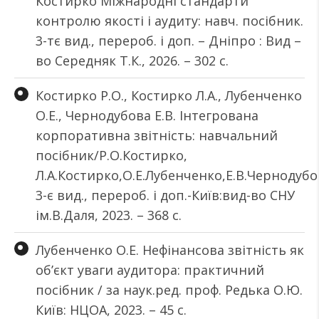
Костирко Міжнародні стандарти
контролю якості і аудиту: навч. посібник.
3-тє вид., перероб. і доп. – Дніпро : Вид –
во Середняк Т.К., 2026. – 302 с.
Костирко Р.О., Костирко Л.А., Лубенченко
О.Е., Чернодубова Е.В. Інтегрована
корпоративна звітність: навчальний
посібник/Р.О.Костирко,
Л.А.Костирко,О.Е.Лубенченко,Е.В.Чернодубо
3-є вид., перероб. і доп.-Київ:вид-во СНУ
ім.В.Даля, 2023. – 368 с.
Лубенченко О.Е. Нефінансова звітність як
об’єкт уваги аудитора: практичний
посібник / за наук.ред. проф. Редька О.Ю.
Київ: НЦОА, 2023. – 45 с.