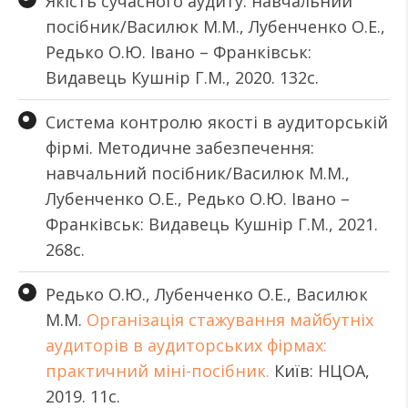
Якість сучасного аудиту: навчальний
посібник/Василюк М.М., Лубенченко О.Е.,
Редько О.Ю. Івано – Франківськ:
Видавець Кушнір Г.М., 2020. 132с.
Система контролю якості в аудиторській
фірмі. Методичне забезпечення:
навчальний посібник/Василюк М.М.,
Лубенченко О.Е., Редько О.Ю. Івано –
Франківськ: Видавець Кушнір Г.М., 2021.
268с.
Редько О.Ю., Лубенченко О.Е., Василюк
М.М.
Організація стажування майбутніх
аудиторів в аудиторських фірмах:
практичний міні-посібник.
Київ: НЦОА,
2019. 11с.