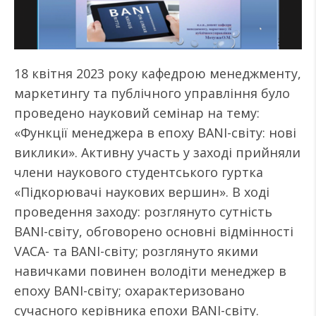
18 квітня 2023 року кафедрою менеджменту,
маркетингу та публічного управління було
проведено науковий семінар на тему:
«Функції менеджера в епоху BANI-світу: нові
виклики». Активну участь у заході прийняли
члени наукового студентського гуртка
«Підкорювачі наукових вершин». В ході
проведення заходу: розглянуто сутність
BANI-світу, обговорено основні відмінності
VACA- та BANI-світу; розглянуто якими
навичками повинен володіти менеджер в
епоху BANI-світу; охарактеризовано
сучасного керівника епохи BANI-світу.