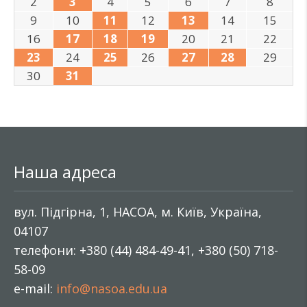
2
3
4
5
6
7
8
9
10
11
12
13
14
15
16
17
18
19
20
21
22
23
24
25
26
27
28
29
30
31
Наша адреса
вул. Підгірна, 1, НАСОА, м. Київ, Україна,
04107
телефони: +380 (44) 484-49-41, +380 (50) 718-
58-09
e-mail:
info@nasoa.edu.ua