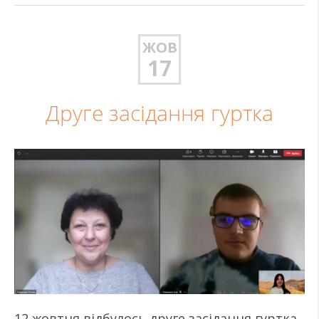
ЖОВ
17
Друге засідання гуртка
12 жовтня відбулось друге засідання гуртка