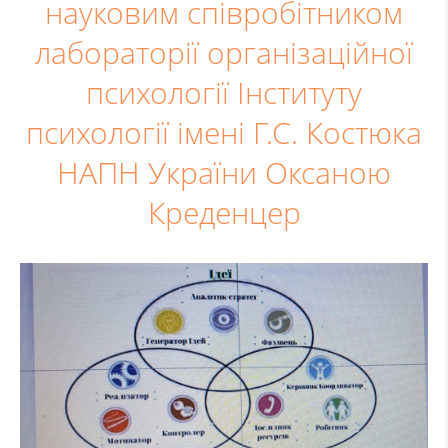
науковим співробітником
лабораторії організаційної
психології Інституту
психології імені Г.С. Костюка
НАПН України Оксаною
Креденцер