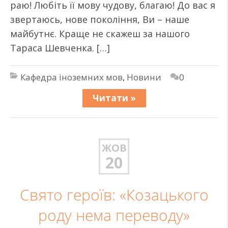
раю! Любіть її мову чудову, благаю! До вас я
звертаюсь, нове покоління, Ви – наше
майбутнє. Краще не скажеш за нашого
Тараса Шевченка. […]
Кафедра іноземних мов
,
Новини
0
Читати »
ЖОВ
20
Свято героїв: «Козацького
роду нема переводу»