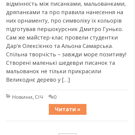
відмінність між писанками, мальованками,
дряпанками та про правила нанесення на
них орнаменту, про символіку їх кольорів
підготував першокурсник Дмитро Гунько.
Сам же майстер-клас провели студентки
Дар’я Олексієнко та Альона Самарська.
Спільна творчість – завжди море позитиву!
Створені маленькі шедеври писанок та
мальованок не тільки прикрасили
Великоднє дерево у […]
Новини
,
СіЧ
0
Читати »