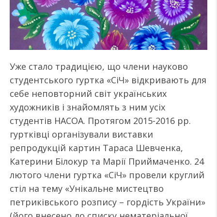
Уже стало традицією, що члени науково
студентського гуртка «СіЧ» відкривають для
себе неповторний світ українських
художників і знайомлять з ним усіх
студентів НАСОА. Протягом 2015-2016 рр.
гуртківці організували виставки
репродукцій картин Тараса Шевченка,
Катерини Білокур та Марії Приймаченко. 24
лютого члени гуртка «СіЧ» провели круглий
стіл на тему «Унікальне мистецтво
петриківського розпису – гордість України»
(його внесено до списку нематеріальної