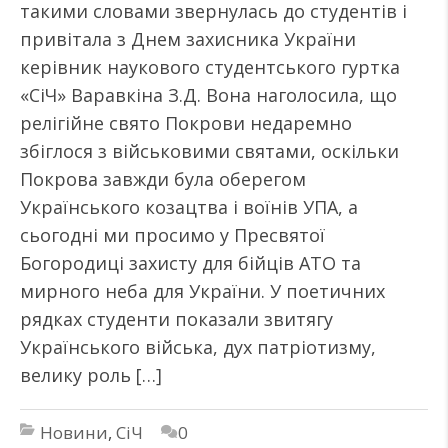
такими словами звернулась до студентів і
привітала з Днем захисника України
керівник наукового студентського гуртка
«СіЧ» Варавкіна З.Д. Вона наголосила, що
релігійне свято Покрови недаремно
збіглося з військовими святами, оскільки
Покрова завжди була оберегом
Українського козацтва і воїнів УПА, а
сьогодні ми просимо у Пресвятої
Богородиці захисту для бійців АТО та
мирного неба для України. У поетичних
рядках студенти показали звитягу
Українського війська, дух патріотизму,
велику роль […]
Новини
,
СіЧ
0