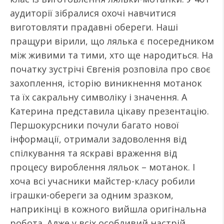
аудиторії зібралися охочі навчитися
виготовляти прадавні обереги. Наші
пращури вірили, що лялька є посередником
між живими та тими, хто ще народиться. На
початку зустрічі Євгенія розповіла про своє
захоплення, історію виникнення мотанок
та їх сакральну символіку і значення. А
Катерина представила цікаву презентацію.
Першокурсники почули багато нової
інформації, отримали задоволення від
спілкування та яскраві враження від
процесу вироблення ляльок – мотанок. І
хоча всі учасники майстер-класу робили
іграшки-обереги за одним зразком,
наприкінці в кожного вийшла оригінальна
робота. Адже у всіх особливий настрій,