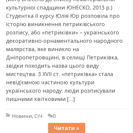
культурної спадщини ЮНЕСКО, 2013 р.)
Студентка II курсу Юлія Юр розповіла про
історію виникнення петриківського
розпису, або «петриківки» – українського
декоративно-орнаментального народного
малярства, яке виникло на
Дніпропетровщині, в селищі Петриківка,
звідки походить назва цього виду
мистецтва. З XVII ст. «петриківка» стала
невід’ємною частиною культури
українського народу: люди розписували
пишними квітковими […]
Новини
,
СіЧ
0
Читати »