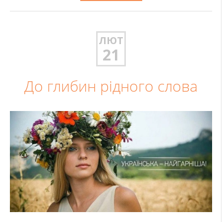
ЛЮТ
21
До глибин рідного слова