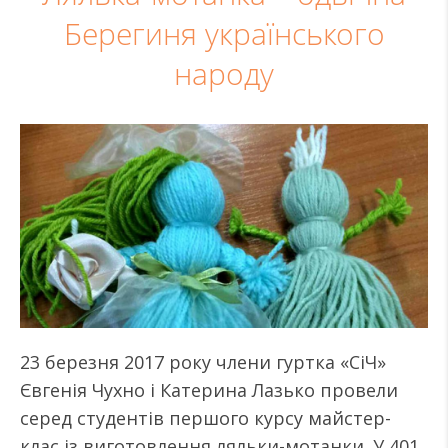
Берегиня українського
народу
23 березня 2017 року члени гуртка «СіЧ»
Євгенія Чухно і Катерина Лазько провели
серед студентів першого курсу майстер-
клас із виготовлення ляльки-мотанки. У 401