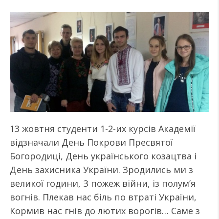
13 жовтня студенти 1-2-их курсів Академії
відзначали День Покрови Пресвятої
Богородиці, День українського козацтва і
День захисника України. Зродились ми з
великої години, З пожеж війни, із полум’я
вогнів. Плекав нас біль по втраті України,
Кормив нас гнів до лютих ворогів… Саме з