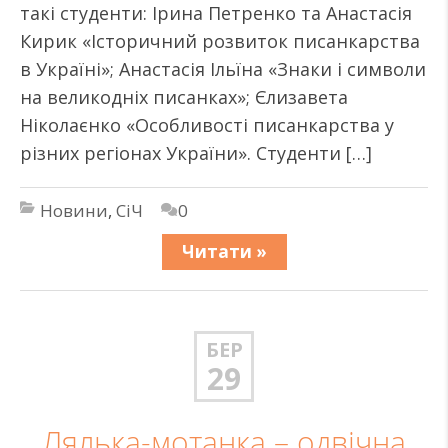
такі студенти: Ірина Петренко та Анастасія
Кирик «Історичний розвиток писанкарства
в Україні»; Анастасія Ільїна «Знаки і символи
на великодніх писанках»; Єлизавета
Ніколаєнко «Особливості писанкарства у
різних регіонах України». Студенти […]
Новини
,
СіЧ
0
Читати »
БЕР
29
Лялька-мотанка – одвічна