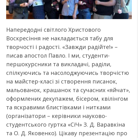
Напередодні світлого Христового
Воскресіння не накладається табу для
творчості і радості. «Завжди радійте!» –
писав апостол Павло. І ми, студенти-
першокурсники та викладачі, раділи,
спілкуючись та насолоджуючись творчістю
на майстер-класі зі створення писанок,
мальованок, крашанок та сучасних «яйчат»,
оформлених декупажем, бісером, квілінгом
та яскравими блистівками і нитками
(організатори – керівники науково-
студентського гуртка «СіЧ» З. Д. Варавкіна
та О. Д. Яковенко). Цікаву презентацію про