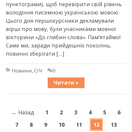
пунктограми), щоб перевірити свій рівень
володіння писемною українською мовою.
Цього дня першокурсники декламували
вірші про мову, були учасниками мовної
вікторини «До глибин слова». Пам’ятаймо!
Саме ми, заради прийдешніх поколінь,
повинні зберігати […]
Новини
,
СіЧ
0
Читати »
←
Назад
1
2
3
4
5
6
7
8
9
10
11
12
13