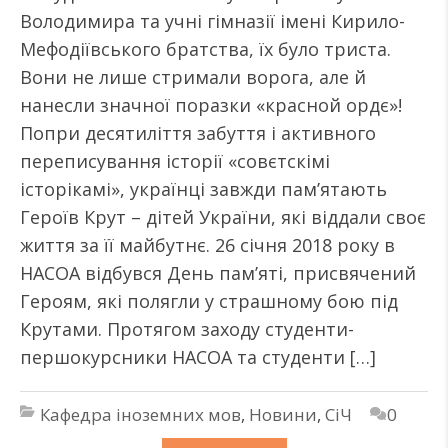
Володимира та учні гімназії імені Кирило-
Мефодіївського братства, їх було триста.
Вони не лише стримали ворога, але й
нанесли значної поразки «красной ордє»!
Попри десятиліття забуття і активного
переписування історії «совєтскімі
історікамі», українці завжди пам’ятають
Героїв Крут – дітей України, які віддали своє
життя за її майбутнє. 26 січня 2018 року в
НАСОА відбувся День пам’яті, присвячений
Героям, які полягли у страшному бою під
Крутами. Протягом заходу студенти-
першокурсники НАСОА та студенти […]
Кафедра іноземних мов
,
Новини
,
СіЧ
0