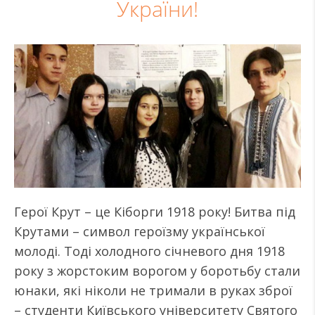
України!
Герої Крут – це Кіборги 1918 року! Битва під
Крутами – символ героїзму української
молоді. Тоді холодного січневого дня 1918
року з жорстоким ворогом у боротьбу стали
юнаки, які ніколи не тримали в руках зброї
– студенти Київського університету Святого