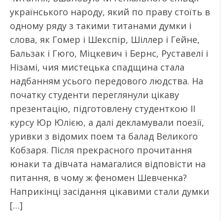
українського народу, який по праву стоїть в
одному ряду з такими титанами думки і
слова, як Гомер і Шекспір, Шіллер і Гейне,
Бальзак і Гюго, Міцкевич і Бернс, Руставелі і
Нізамі, чия мистецька спадщина стала
надбанням усього передового людства. На
початку студенти переглянули цікаву
презентацію, підготовлену студенткою ІІ
курсу Юр Юлією, а далі декламували поезії,
уривки з відомих поем та балад Великого
Кобзаря. Після прекрасного прочитання
юнаки та дівчата намагалися відповісти на
питання, в чому ж феномен Шевченка?
Наприкінці засідання цікавими стали думки
[…]