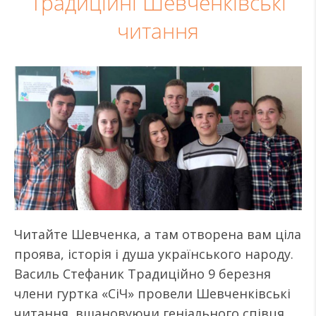
Традиційні Шевченківські
читання
Читайте Шевченка, а там отворена вам ціла
проява, історія і душа українського народу.
Василь Стефаник Традиційно 9 березня
члени гуртка «СіЧ» провели Шевченківські
читання, вшановуючи геніального співця