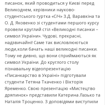
писанок, який проводиться у Києві перед
Великоднем, керівники науково-
студентського гуртка «СіЧ» З.Д. Варавкіна та
О. Д. Яковенко зі студентами першого курсу
провели круглий стіл «Великодні писанки –
символ України». Чудові, прекрасні,
надзвичайні! Саме так висловлюються
люди,коли бачать наші великодні писанки.
Тому не дивно, що вони сприймаються як
символ України. До круглого столу
пізнавальну відеопрезентацію
«Писанкарство в Україні» підготували
студенти Тетяна Ткаченко і Вікторія
Яременко. Свою презентацію «Мистецтво
дряпинок» представили Катерина Лазько та
Наталія Троценко. З доповідями виступили