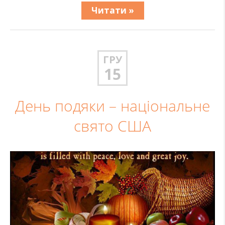
Читати »
ГРУ
15
День подяки – національне
свято США