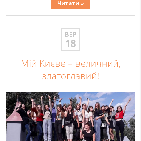
Читати »
ВЕР
18
Мій Києве – величний,
златоглавий!