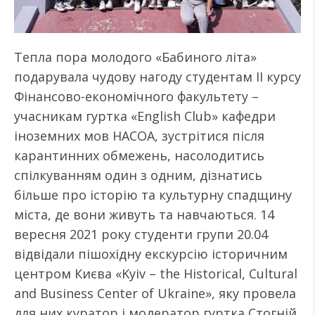
Тепла пора молодого «Бабиного літа»
подарувала чудову нагоду студентам ІІ курсу
Фінансово-економічного факультету –
учасникам гуртка «English Club» кафедри
іноземних мов НАСОА, зустрітися після
карантинних обмежень, насолодитись
спілкуванням один з одним, дізнатись
більше про історію та культурну спадщину
міста, де вони живуть та навчаються. 14
вересня 2021 року студенти групи 20.04
відвідали пішохідну екскурсію історичним
центром Києва «Kyiv – the Historical, Cultural
and Business Center of Ukraine», яку провела
для них куратор і модератор гуртка Стогній