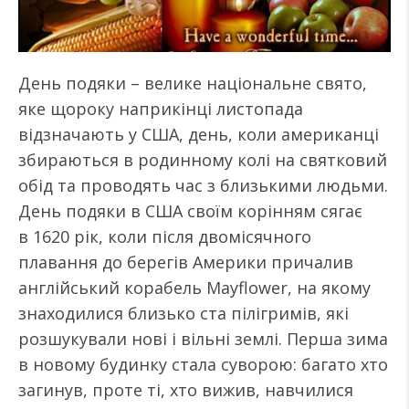
День подяки – велике національне свято,
яке щороку наприкінці листопада
відзначають у США, день, коли американці
збираються в родинному колі на святковий
обід та проводять час з близькими людьми.
День подяки в США своїм корінням сягає
в 1620 рік, коли після двомісячного
плавання до берегів Америки причалив
англійський корабель Mayflower, на якому
знаходилися близько ста пілігримів, які
розшукували нові і вільні землі. Перша зима
в новому будинку стала суворою: багато хто
загинув, проте ті, хто вижив, навчилися