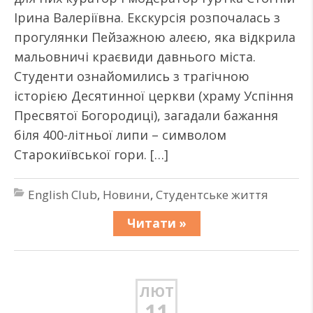
Ірина Валеріївна. Екскурсія розпочалась з
прогулянки Пейзажною алеєю, яка відкрила
мальовничі краєвиди давнього міста.
Студенти ознайомились з трагічною
історією Десятинної церкви (храму Успіння
Пресвятої Богородиці), загадали бажання
біля 400-літньої липи – символом
Старокиївської гори. […]
English Club
,
Новини
,
Студентське життя
Читати »
ЛЮТ
11