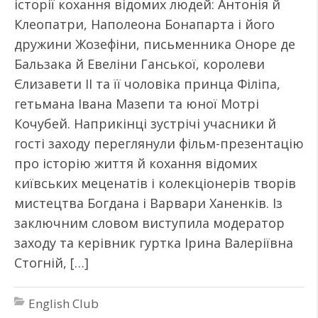
історії кохання відомих людей: Антонія й
Клеопатри, Наполеона Бонапарта і його
дружини Жозефіни, письменника Оноре де
Бальзака й Евеліни Ганської, королеви
Єлизавети ІІ та її чоловіка принца Філіпа,
гетьмана Івана Мазепи та юної Мотрі
Кочубей. Наприкінці зустрічі учасники й
гості заходу переглянули фільм-презентацію
про історію життя й кохання відомих
київських меценатів і колекціонерів творів
мистецтва Богдана і Варвари Ханенків. Із
заключним словом виступила модератор
заходу та керівник гуртка Ірина Валеріївна
Стогній, […]
English Club