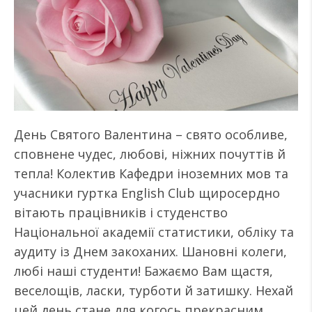
День Святого Валентина – свято особливе,
сповнене чудес, любові, ніжних почуттів й
тепла! Колектив Кафедри іноземних мов та
учасники гуртка English Club щиросердно
вітають працівників і студенство
Національної академії статистики, обліку та
аудиту із Днем закоханих. Шановні колеги,
любі наші студенти! Бажаємо Вам щастя,
веселощів, ласки, турботи й затишку. Нехай
цей день стане для когось прекрасним