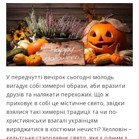
У передчутті вечірок сьогодні молодь
вигадує собі химерні образи, аби вразити
друзів та налякати перехожих. Що ж
приховує в собі це містичне свято, звідки
взялися такі химерні традиції та чи по-
християнськи взагалі українцям
виряджатися в костюми нечисті? Хелловін –
кельтське стародавнє свято, яке є одним з