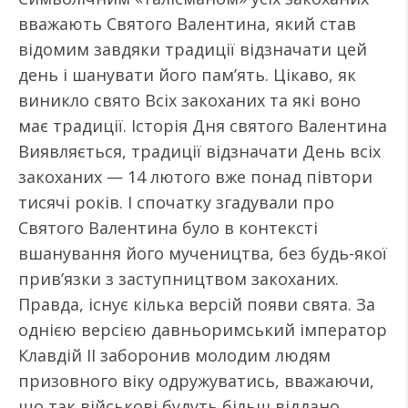
вважають Святого Валентина, який став
відомим завдяки традиції відзначати цей
день і шанувати його пам’ять. Цікаво, як
виникло свято Всіх закоханих та які воно
має традиції. Історія Дня святого Валентина
Виявляється, традиції відзначати День всіх
закоханих — 14 лютого вже понад півтори
тисячі років. І спочатку згадували про
Святого Валентина було в контексті
вшанування його мучеництва, без будь-якої
прив’язки з заступництвом закоханих.
Правда, існує кілька версій появи свята. За
однією версією давньоримський імператор
Клавдій II заборонив молодим людям
призовного віку одружуватись, вважаючи,
що так військові будуть більш віддано