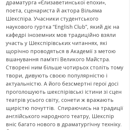
драматурга «Єлизаветинської епохи»,
поета, сценариста й актора Вільяма
Шекспіра. Учасники студентського
наукового гуртка “English Club”, який діє на
кафедрі іноземних мов традиційно взяли
участь у Шекспірівських читаннях, які
щорічно проводяться в Академії з метою
вшанування пам’яті Великого Майстра.
Створені ним більше чотирьох століть тому
твори, дивують своєю популярністю і
актуальністю. А його безсмертні герої досі
проголошують шекспірівські істини зі сцен
театрів усього світу, сонети ж вражають
щирістю почуттів. Спираючись на традиції
англійського народного театру, Шекспір
вніс багато нового в драматургічну техніку.