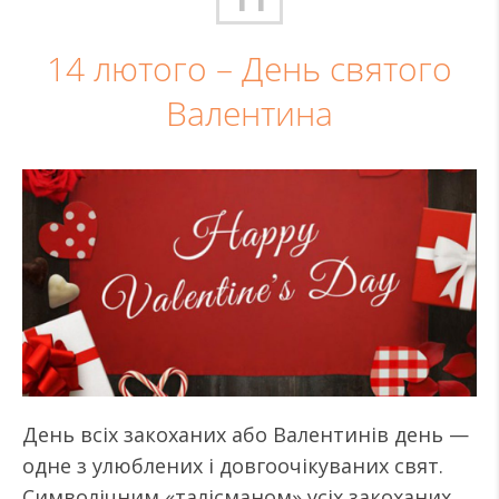
14 лютого – День святого
Валентина
День всіх закоханих або Валентинів день —
одне з улюблених і довгоочікуваних свят.
Символічним «талісманом» усіх закоханих