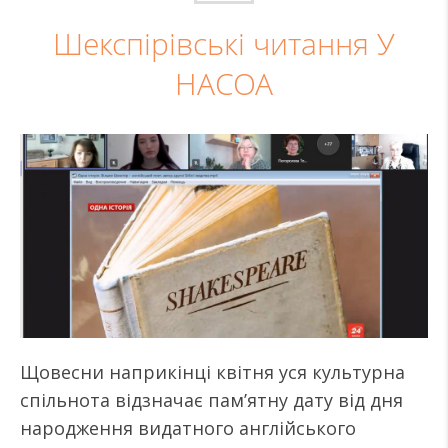
Шекспірівські читання У
НАСОА
Щовесни наприкінці квітня уся культурна
спільнота відзначає пам’ятну дату від дня
народження видатного англійського