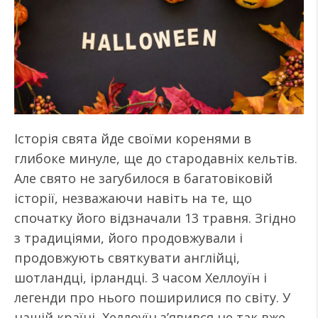
Історія свята йде своїми коренями в
глибоке минуле, ще до стародавніх кельтів.
Але свято не загубилося в багатовіковій
історії, незважаючи навіть на те, що
спочатку його відзначали 13 травня. Згідно
з традиціями, його продовжували і
продовжують святкувати англійці,
шотландці, ірландці. З часом Хеллоуїн і
легенди про нього поширилися по світу. У
нашій країні Хеллоуїн з’явився не так вже