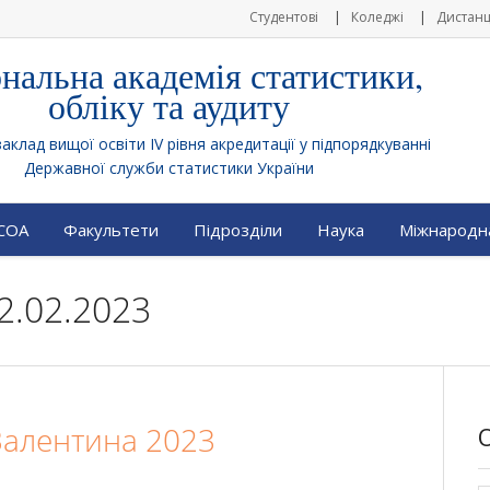
Студентові
Коледжі
Дистанц
нальна академія статистики,
обліку та аудиту
клад вищої освіти IV рівня акредитації у підпорядкуванні
Державної служби статистики України
АСОА
Факультети
Підрозділи
Наука
Міжнародна
2.02.2023
Валентина 2023