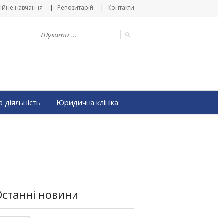
ійне навчання
Репозитарій
Контакти
 діяльність
Юридична клініка
Останні новини