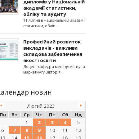
дипломів у Національній
академії статистики,
обліку та аудиту
11 липня в Національній академії
статистики, облік
Професійний розвиток
викладачів - важлива
складова забезпечення
якості освіти
Доцент кафедри менеджменту та
маркетингу Вікторія
Календар новин
Лютий 2023
Пн
Вт
Ср
Чт
Пт
Сб
Нд
1
2
3
4
5
6
7
8
9
10
11
12
13
14
15
16
17
18
19