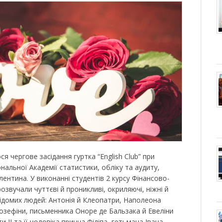
я чергове засідання гуртка “English Club” при
нальної Академії статистики, обліку та аудиту,
ентина. У виконанні студентів 2 курсу Фінансово-
звучали чуттєві й проникливі, окриляючі, ніжні й
відомих людей: Антонія й Клеопатри, Наполеона
озефіни, письменника Оноре де Бальзака й Евеліни
 ІІ та її чоловіка принца Філіпа, гетьмана Івана