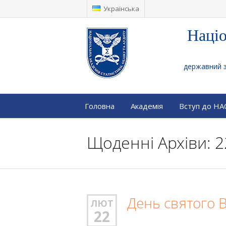
Українська
Націо
державний за
Головна
Академія
Вступ до Н
Щоденні Архіви: 2
День святого 
ЛЮТ
22