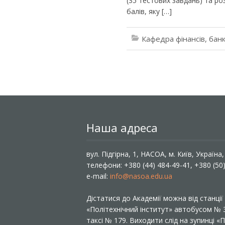
(35 тестових завдань) та ро
балів, яку […]
Кафедра фінансів, банк
Наша адреса
вул. Підгірна, 1, НАСОА, м. Київ, Україна
телефони: +380 (44) 484-49-41, +380 (50
e-mail:
info@nasoa.edu.ua
Дістатися до Академії можна від станці
«Політехнічний інститут» автобусом №
таксі № 179. Виходити слід на зупинці 