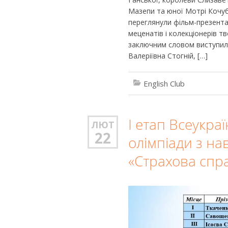
Мазепи та юної Мотрі Кочубе
переглянули фільм-презентац
меценатів і колекціонерів тв
заключним словом виступила
Валеріївна Стогній, […]
English Club
І етап Всеукраї
ЛЮТ
22
олімпіади з на
«Страхова спр