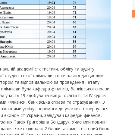
нальній академії статистики, обліку та аудиту
кої студентської олімпіади з навчальної дисципліни
атором та відповідальною за проведення І етапу
 олімпіади була кафедра фінансів, банківської справи
и участь 19 здобувачів вищої освіти ІІІ та ІV курсів
ми «Фінанси, банківська справа та страхування». З
ажаннями успіху і перемоги до учасників звернулася
ий економіст України, завідувач кафедри фінансів,
ування Таїсія Григорівна Бондарук. Учасники повинні
дання, яке включало 2 блоки, а саме: тестовий блок