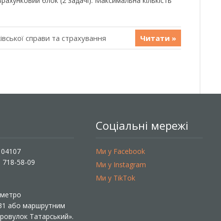
зрахунковий блок (2 задачі). Максимальна кількість
івської справи та страхування
Читати »
Соціальні мережі
, 04107
Ми у Facebook
) 718-58-09
Ми у Instagram
Ми у TikTok
ї метро
 31 або маршрутним
«Провулок Татарський».