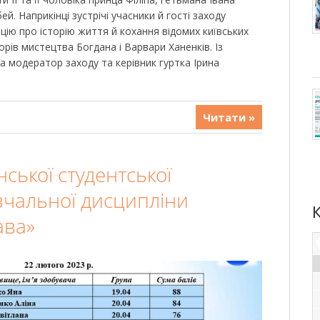
й. Наприкінці зустрічі учасники й гості заходу
ію про історію життя й кохання відомих київських
орів мистецтва Богдана і Варвари Ханенків. Із
 модератор заходу та керівник гуртка Ірина
Читати »
нської студентської
вчальної дисципліни
ава»