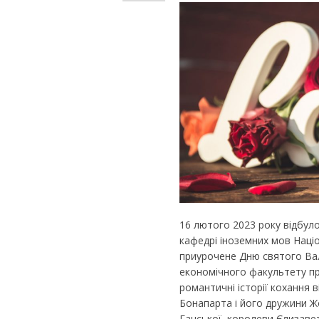
16 лютого 2023 року відбулос
кафедрі іноземних мов Націо
приурочене Дню святого Вал
економічного факультету про
романтичні історії кохання 
Бонапарта і його дружини Ж
Ганської, королеви Єлизавети