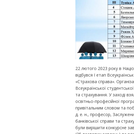
22 лютого 2023 року в Націо
відбувся І етап Всеукраїнсь
«Страхова справа». Організ
Всеукраїнської студентської
та страхування. У заході взял
освітньо-професійної програ
привітальним словом та поб
д. е. н., професор, Заслужен
банківської справи та страх
були вирішити конкурсне зав