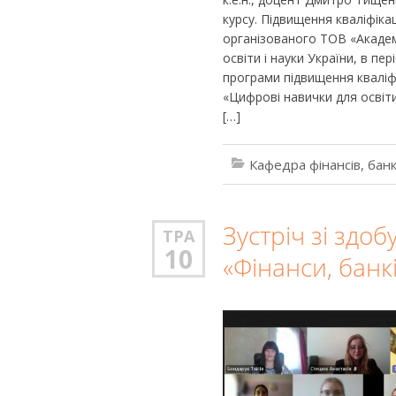
курсу. Підвищення кваліфіка
організованого ТОВ «Академ
освіти і науки України, в пе
програми підвищення кваліфі
«Цифрові навички для освіт
[…]
Кафедра фінансів, банк
Зустріч зі здо
ТРА
10
«Фінанси, банк