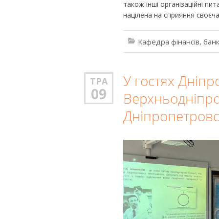
також інші організаційні пи
націлена на сприяння своєча
Кафедра фінансів, банк
У гостях Дніпр
ТРА
09
Верхньодніпров
Дніпропетровсь