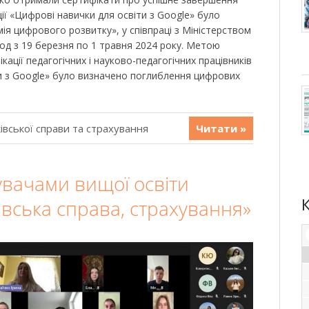
ції «Цифрові навички для освіти з Google» було
ія цифрового розвитку», у співпраці з Міністерством
ріод з 19 березня по 1 травня 2024 року. Метою
кації педагогічних і науково-педагогічних працівників
и з Google» було визначено поглиблення цифрових
івської справи та страхування
Читати »
бувачами вищої освіти
івська справа, страхування»