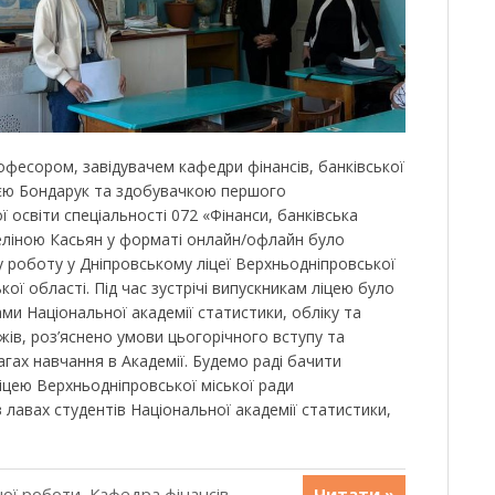
професором, завідувачем кафедри фінансів, банківської
ією Бондарук та здобувачкою першого
ї освіти спеціальності 072 «Фінанси, банківська
еліною Касьян у форматі онлайн/офлайн було
 роботу у Дніпровському ліцеї Верхньодніпровської
ої області. Під час зустрічі випускникам ліцею було
ми Національної академії статистики, обліку та
джів, роз’яснено умови цьогорічного вступу та
гах навчання в Академії. Будемо раді бачити
іцею Верхньодніпровської міської ради
 лавах студентів Національної академії статистики,
ної роботи
,
Кафедра фінансів,
Читати »