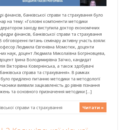
рі фінансів, банківської справи та страхування було
нар на тему: «Головні компоненти методики
одератором заходу виступила доктор економічних
афедри фінансів, банківської справи та страхування
 В обговоренні питань семінару активну участь взяли:
професор Людмила Євгенівна Момотюк, доценти
них наук, доцент Людмила Миколаївна Богріновцева,
 доцент Ірина Володимирівна Заїчко, кандидат
ія Вікторівна Ковернінська, а також здобувачі
банківська справа та страхування». В рамках
 було приділено питанню методики та методології
учасники виявили зацікавленість до рівнів пізнання
джень та основного призначення методики […]
івської справи та страхування
Читати »