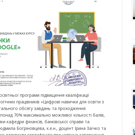
світньої програми підвищення кваліфікації
гогічних працівників «Цифрові навички для освіти з
гального обсягу завдань та проходження
 понад 70% максимально можливої кількості балів,
ики кафедри фінансів, банківської справи та
Людмила Богріновцева, к.е.н., доцент Ірина Заїчко та
нко отримали сертифікати про успішне завершення