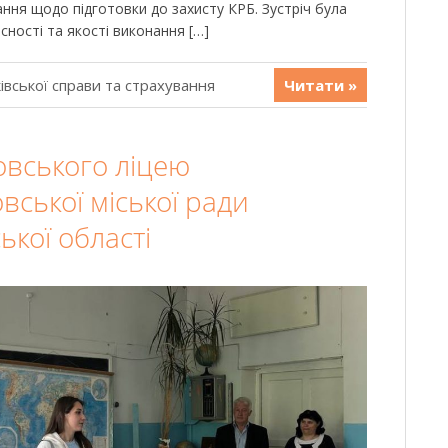
тання щодо підготовки до захисту КРБ. Зустріч була
сності та якості виконання […]
івської справи та страхування
Читати »
овського ліцею
ської міської ради
кої області