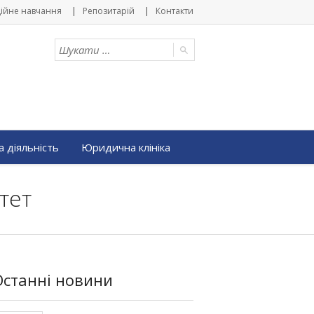
ійне навчання
Репозитарій
Контакти
 діяльність
Юридична клініка
тет
Останні новини