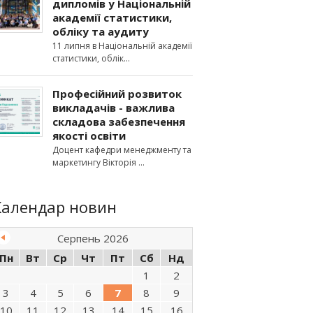
дипломів у Національній
академії статистики,
обліку та аудиту
11 липня в Національній академії
статистики, облік
Професійний розвиток
викладачів - важлива
складова забезпечення
якості освіти
Доцент кафедри менеджменту та
маркетингу Вікторія
Календар новин
Серпень 2026
Пн
Вт
Ср
Чт
Пт
Сб
Нд
1
2
3
4
5
6
7
8
9
10
11
12
13
14
15
16