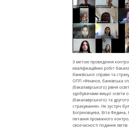
З метою проведення контро
кваліфікаційних робіт бакала
банківської справи та страху
ОПП «Фінанси, банківська с
(бакалаврського) рівня освіти
здобувачами вищої освіти 
(бакалаврського) та другого 
страхування». Не зустріч б
Богріновцева, Віта Федина, 
питання проміжного контрол
своєчасності подання звітів