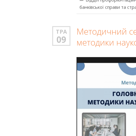
банківської справи та ст
Методичний се
ТРА
09
методики наук