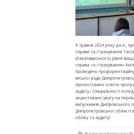
9 травня 2024 року д.е.н., 
справи та страхування Таїс
(бакалаврського) рівня вищо
справа та страхування» Анг
проведено профорієнтаційну
міської ради Дніпропетровськ
презентовано освітні програ
аудиту і спеціальності коле
акцентовано увагу на перева
випускників Дніпровського л
Дніпропетровської області в
обліку та аудиту!
Відділ профорієнтацій