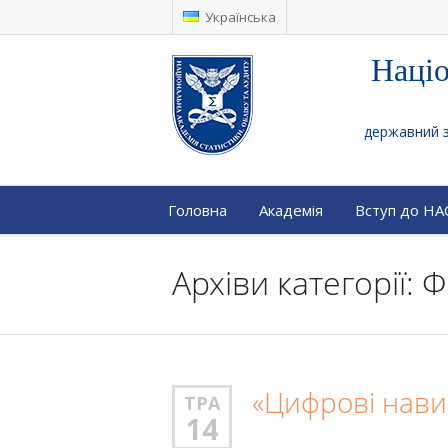
Українська
Націо
державний за
Головна
Академія
Вступ до Н
Архіви категорії:
«Цифрові навич
ТРА
14