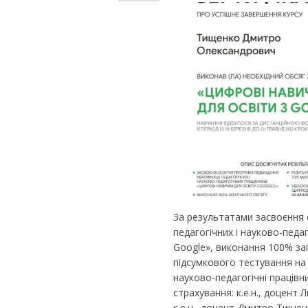
За результатами засвоєння о
педагогічних і науково-педа
Google», виконання 100% за
підсумкового тестування на
науково-педагогічні працівн
страхування: к.е.н., доцент 
к.е.н., доцент Дмитро Тище