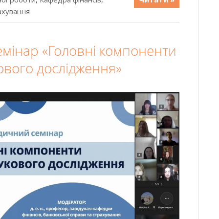
рахування
мінар «Головні компоненти
ового дослідження»