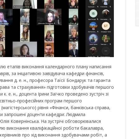
лю етапів виконання календарного плану написання
врів, за ініціативою завідувача кафедри фінансів,
вання д. е. н., професора Таїсії Бондарук та гаранта
права та страхування» підготовки здобувачів першого
 к. е. н., доцента Ірини Заїчко проведено зустріч зі
освітньо-професійних програм першого
(магістерського) рівня «Фінанси, банківська справа,
ули запрошені доценти кафедри: Людмила
Юлія Ковернінська. На зустрічі обговорювалися
ю виконання кваліфікаційної роботи бакалавра,
 керівників про хід виконання здобувачами робіт, а