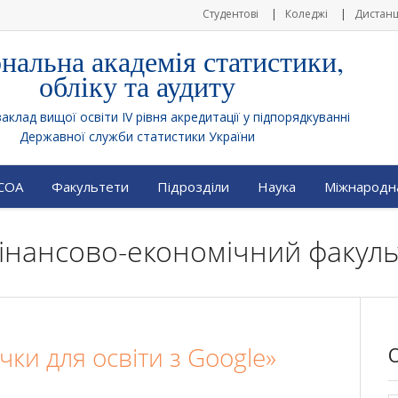
Студентові
Коледжі
Дистанц
нальна академія статистики,
обліку та аудиту
клад вищої освіти IV рівня акредитації у підпорядкуванні
Державної служби статистики України
АСОА
Факультети
Підрозділи
Наука
Міжнародна
 Фінансово-економічний факуль
ки для освіти з Google»