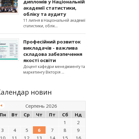
дипломів у Національній
академії статистики,
обліку та аудиту
11 липня в Національній академії
статистики, облік
Професійний розвиток
викладачів - важлива
складова забезпечення
якості освіти
Доцент кафедри менеджменту та
маркетингу Вікторія
Календар новин
Серпень 2026
Пн
Вт
Ср
Чт
Пт
Сб
Нд
1
2
3
4
5
6
7
8
9
10
11
12
13
14
15
16