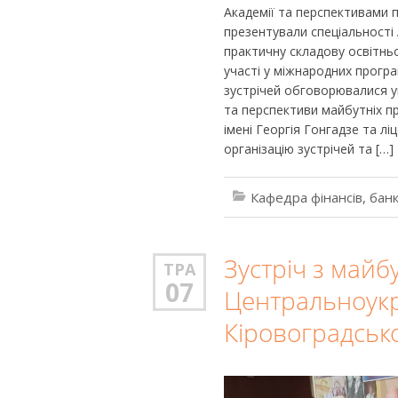
Академії та перспективами 
презентували спеціальності 
практичну складову освітнь
участі у міжнародних прогр
зустрічей обговорювалися у
та перспективи майбутніх пр
імені Георгія Гонгадзе та л
організацію зустрічей та […]
Кафедра фінансів, банк
Зустріч з май
ТРА
07
Центральноукр
Кіровоградсько