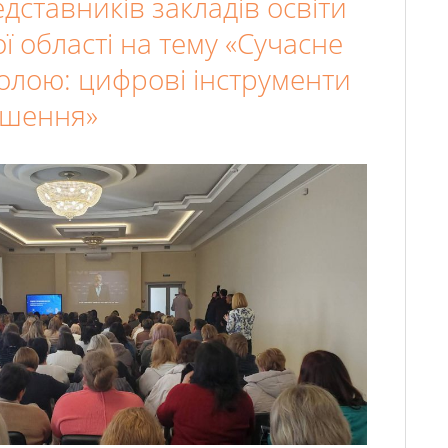
едставників закладів освіти
ї області на тему «Сучасне
олою: цифрові інструменти
ішення»