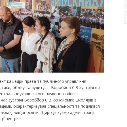
оцент кафедри права та публічного управління
стики, обліку та аудиту — Воробйов С.В зустрівся з
ентральноукраїнського наукового ліцею
д час зустрічі Воробйов С.В. ознайомив школярів з
демії, охарактеризував спеціальності та поділився
кладі вищої освіти. Щиро дякуємо адміністрації
ії зустрічі!