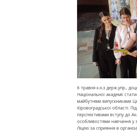
6 травня к.н.з держ.упр., д
Національної академії стати
майбутніми випускниками Ц
Кіровоградської області. Пі
перспективами вступу до Ака
особливостями навчання у за
Ліцею за сприяння в організац