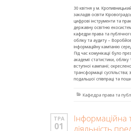
30 квітня у м. Кропивницьки
закладів освіти Кіровоградс
цифрові інструменти та прак
державну освітню екосистему
кафедри права та публічного
обліку та аудиту – Воробйов
інформаційну кампанію серед
Під час комунікації було пр
академії статистики, обліку
вступної кампанії; окреслен
трансформації суспільства; 
подальшої співпраці та поши
Кафедра права та публ
Інформаційна 
ТРА
01
діяльність пре