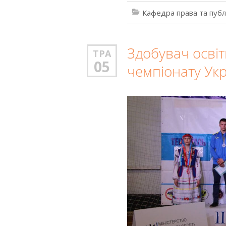
Кафедра права та публ
Здобувач осві
ТРА
05
чемпіонату Ук