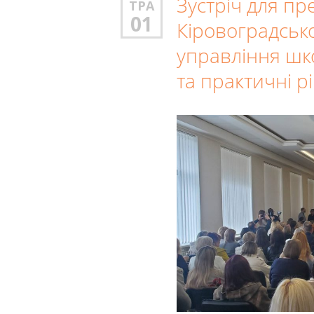
Зустріч для пр
ТРА
01
Кіровоградсько
управління шк
та практичні р