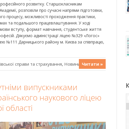
професійного розвитку. Старшокласникам
Академії, розповіли про сучасні напрями підготовки,
ого процесу, можливості проходження практики,
амах та подальшого працевлаштування. У ході
мови вступу, формат навчання, студентське життя
офесій. Дякуємо адміністрації ліцею №329 «Логос»
іцею №111 Дарницького району м. Києва за співпрацю,
івської справи та страхування
,
Новини
Читати »
бутніми випускниками
аїнського наукового ліцею
ї області