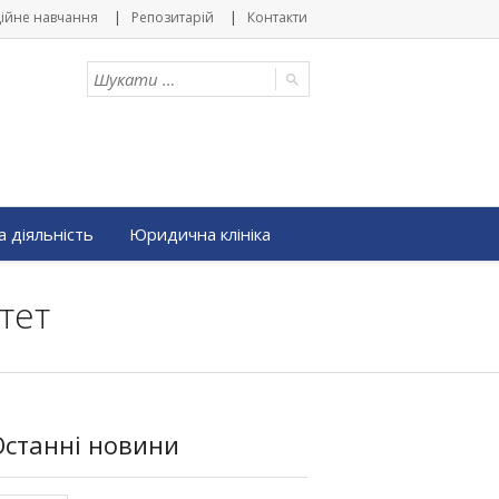
ійне навчання
Репозитарій
Контакти
 діяльність
Юридична клініка
тет
Останні новини