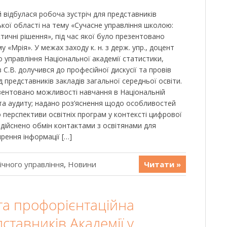
й відбулася робоча зустріч для представників
ької області на тему «Сучасне управління школою:
тичні рішення», під час якої було презентовано
 «Мрія». У межах заходу к. н. з держ. упр., доцент
 управління Національної академії статистики,
 С.В. долучився до професійної дискусії та провів
 представників закладів загальної середньої освіти.
езентовано можливості навчання в Національній
 та аудиту; надано роз’яснення щодо особливостей
о перспективи освітніх програм у контексті цифрової
здійснено обмін контактами з освітянами для
рення інформації […]
ічного управління
,
Новини
Читати »
та профорієнтаційна
дставників Академії у