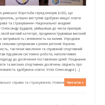
ко-римської боротьби серед юніорів (U20), що
 Тернопіль, успішно виступив здобувач вищої освіти
рава та страхування» Національної академії
у Олександр Бударєв, увійшовши до числа призерів.
 своїй ваговій категорії, продемонструвавши високий
и, витривалість і впевненість на килимі. Упродовж
 сильним суперникам з різних регіонів України,
ність, тактичне мислення та справжній спортивний
став підсумком системної роботи, наполегливих
 підходу до досягнення поставлених цілей. Поєднання
віти та високих спортивних досягнень свідчить про
інованість здобувача освіти. Успіх Олександра […]
івської справи та страхування
,
Новини
,
Читати »