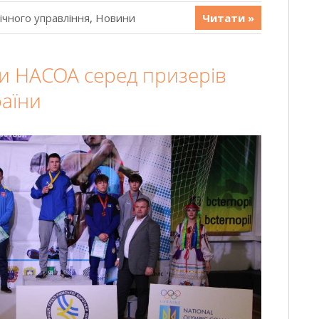
ічного управління
,
Новини
Читати »
ти НАСОА серед призерів
раїни