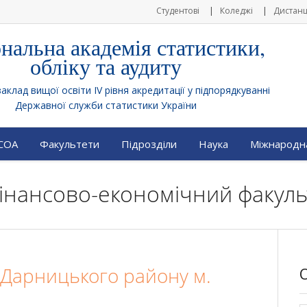
Студентові
Коледжі
Дистанц
нальна академія статистики,
обліку та аудиту
клад вищої освіти IV рівня акредитації у підпорядкуванні
Державної служби статистики України
АСОА
Факультети
Підрозділи
Наука
Міжнародна
 Фінансово-економічний факуль
ї Дарницького району м.