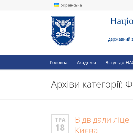
Українська
Націо
державний за
Головна
Академія
Вступ до Н
Архіви категорії:
Відвідали ліце
ТРА
18
Києва