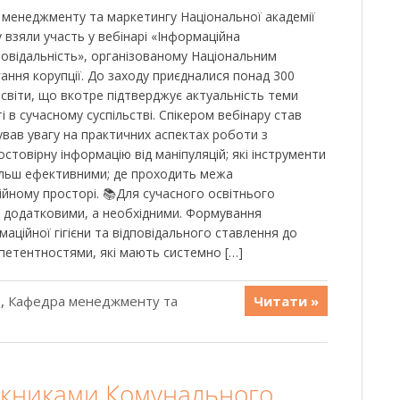
и менеджменту та маркетингу Національної академії
у взяли участь у вебінарі «Інформаційна
повідальність», організованому Національним
ання корупції. До заходу приєдналися понад 300
 освіти, що вкотре підтверджує актуальність теми
 в сучасному суспільстві. Спікером вебінару став
вав увагу на практичних аспектах роботи з
остовірну інформацію від маніпуляцій; які інструменти
більш ефективними; де проходить межа
ійному просторі. 📚Для сучасного освітнього
е додатковими, а необхідними. Формування
аційної гігієни та відповідального ставлення до
петентностями, які мають системно […]
ь
,
Кафедра менеджменту та
Читати »
ускниками Комунального