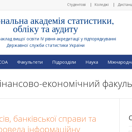
Студентові
Коледжі
Дистанц
нальна академія статистики,
обліку та аудиту
клад вищої освіти IV рівня акредитації у підпорядкуванні
Державної служби статистики України
АСОА
Факультети
Підрозділи
Наука
Міжнародна
 Фінансово-економічний факуль
ів, банківської справи та
ровела інформаційну