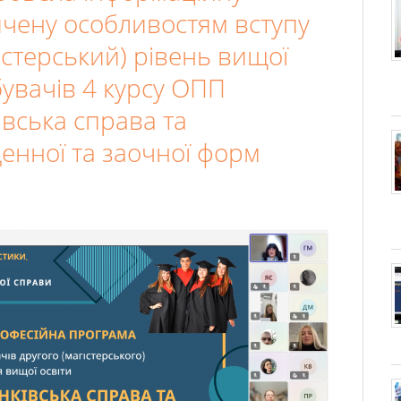
ячену особливостям вступу
істерський) рівень вищої
бувачів 4 курсу ОПП
івська справа та
енної та заочної форм