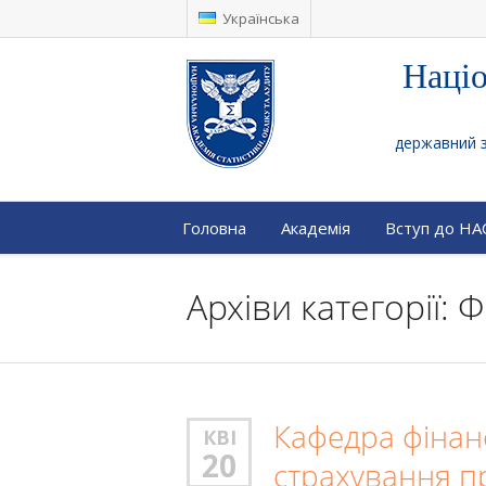
Українська
Націо
державний за
Головна
Академія
Вступ до Н
Архіви категорії:
Кафедра фінанс
КВІ
20
страхування п