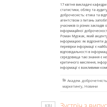
17 квітня викладачі кафедр
статистики, обліку та аудит
доброчесність: етика та від
агентством з питань запобіг
учасників із різних закладів
інформаційної доброчесності
Роман Муржак, який акценту
інформацією: як відрізняти д
перевірки інформації є най
відповідальності в інформац
середовища такі знання є н
критичного мислення, інформ
інформації є важливими ком
Академ. доброчетніст
маркетингу
,
Новини
Зустріч з вип
КВІ