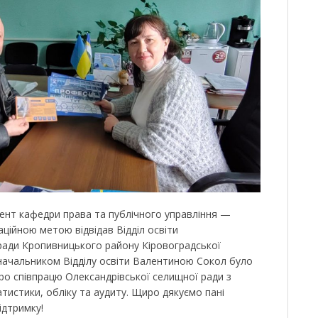
доцент кафедри права та публічного управління —
ційною метою відвідав Відділ освіти
ради Кропивницького району Кіровоградської
з начальником Відділу освіти Валентиною Сокол було
о співпрацю Олександрівської селищної ради з
тистики, обліку та аудиту. Щиро дякуємо пані
ідтримку!