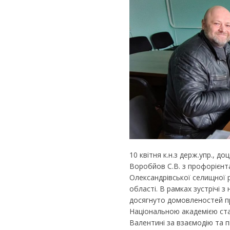
10 квітня к.н.з держ.упр., 
Воробйов С.В. з профорієнта
Олександрівської селищної 
області. В рамках зустрічі 
досягнуто домовленостей пр
Національною академією ста
Валентині за взаємодію та п