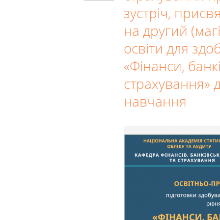
зустріч, присв
на другий (маг
освіти для здо
«Фінанси, банк
страхування» д
навчання