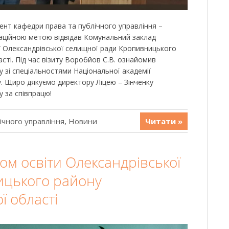
оцент кафедри права та публічного управління –
аційною метою відвідав Комунальний заклад
” Олександрівської селищної ради Кропивницького
сті. Під час візиту Воробйов С.В. ознайомив
у зі спеціальностями Національної академії
у. Щиро дякуємо директору Ліцею – Зінченку
 за співпрацю!
ічного управління
,
Новини
Читати »
ілом освіти Олександрівської
ицького району
ї області