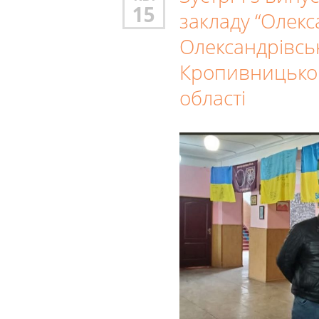
15
закладу “Олекс
Олександрівсь
Кропивницьког
області