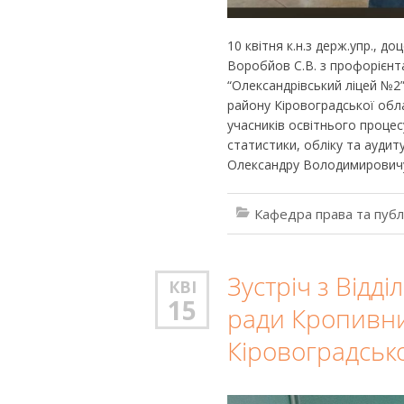
10 квітня к.н.з держ.упр., д
Воробйов С.В. з профорієнт
“Олександрівський ліцей №2
району Кіровоградської обла
учасників освітнього процес
статистики, обліку та аудит
Олександру Володимировичу
Кафедра права та публ
Зустріч з Відд
КВІ
15
ради Кропивн
Кіровоградсько