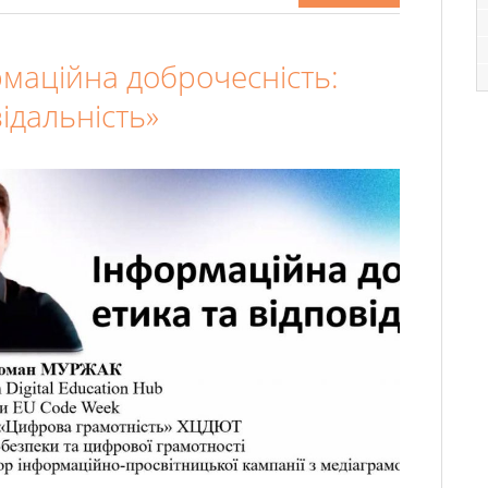
рмаційна доброчесність:
відальність»