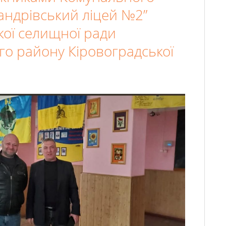
андрівський ліцей №2”
кої селищної ради
о району Кіровоградської