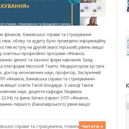
ю фінансів, банківської справи та страхування
стики, обліку та аудиту було проведено інформаційну
остям вступу на другий (магістерський) рівень вищої
су освітньо-професійної програми «Фінанси,
вання» денної та заочної форм навчання. Захід
на платформі Microsoft Teams. Модератором зустрічі
и, доктор економічних наук, професор, Заслужений
ПП «Фінанси, банківська справа та страхування»
ня вищої освіти Таїсія Бондарук. У заході також
номічних наук, доценти кафедри Людмила
 22.04) та Ірина Заїчко (гарант ОПП «Фінанси,
ування» першого (бакалаврського) рівня вищої
івської справи та страхування
,
Новини
Читати »