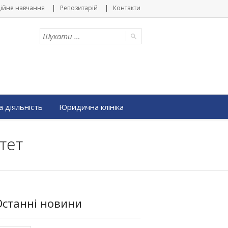
ійне навчання
Репозитарій
Контакти
 діяльність
Юридична клініка
тет
Останні новини