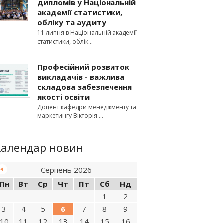
дипломів у Національній
академії статистики,
обліку та аудиту
11 липня в Національній академії
статистики, облік
Професійний розвиток
викладачів - важлива
складова забезпечення
якості освіти
Доцент кафедри менеджменту та
маркетингу Вікторія
Календар новин
Серпень 2026
Пн
Вт
Ср
Чт
Пт
Сб
Нд
1
2
3
4
5
6
7
8
9
10
11
12
13
14
15
16