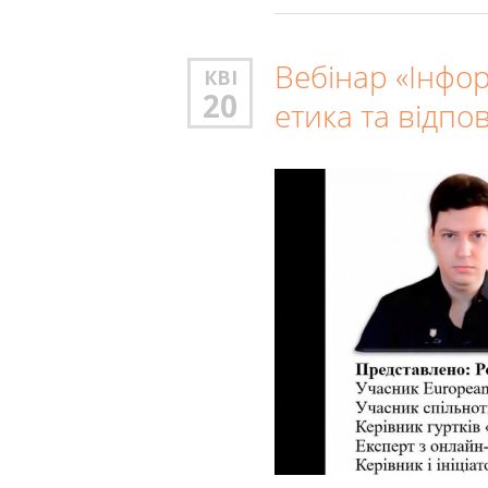
Вебінар «Інфо
КВІ
20
етика та відпо