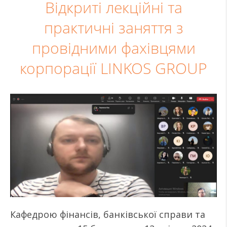
Відкриті лекційні та
практичні заняття з
провідними фахівцями
корпорації LINKOS GROUP
Кафедрою фінансів, банківської справи та