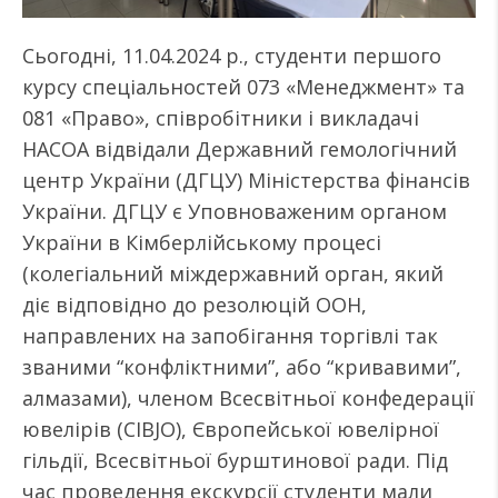
Сьогодні, 11.04.2024 р., студенти першого
курсу спеціальностей 073 «Менеджмент» та
081 «Право», співробітники і викладачі
НАСОА відвідали Державний гемологічний
центр України (ДГЦУ) Міністерства фінансів
України. ДГЦУ є Уповноваженим органом
України в Кімберлійському процесі
(колегіальний міждержавний орган, який
діє відповідно до резолюцій ООН,
направлених на запобігання торгівлі так
званими “конфліктними”, або “кривавими”,
алмазами), членом Всесвітньої конфедерації
ювелірів (CIBJO), Європейської ювелірної
гільдії, Всесвітньої бурштинової ради. Під
час проведення екскурсії студенти мали