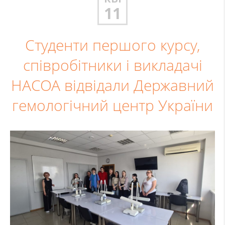
11
Студенти першого курсу,
співробітники і викладачі
НАСОА відвідали Державний
гемологічний центр України