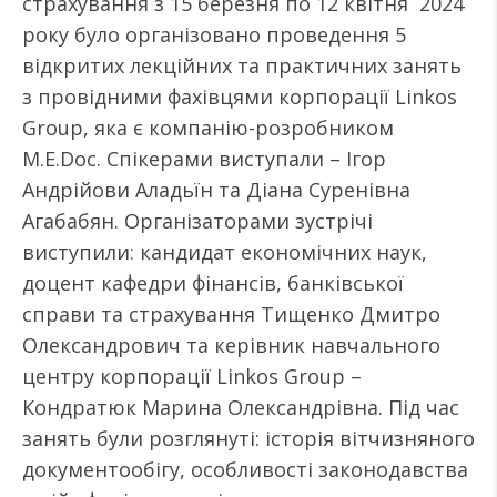
страхування з 15 березня по 12 квітня 2024
року було організовано проведення 5
відкритих лекційних та практичних занять
з провідними фахівцями корпорації Linkos
Group, яка є компанію-розробником
М.Е.Doc. Спікерами виступали – Ігор
Андрійови Аладьїн та Діана Суренівна
Агабабян. Організаторами зустрічі
виступили: кандидат економічних наук,
доцент кафедри фінансів, банківської
справи та страхування Тищенко Дмитро
Олександрович та керівник навчального
центру корпорації Linkos Group –
Кондратюк Марина Олександрівна. Під час
занять були розглянуті: історія вітчизняного
документообігу, особливості законодавства