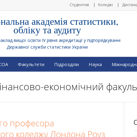
Студентові
Коледжі
Дистанц
нальна академія статистики,
обліку та аудиту
клад вищої освіти IV рівня акредитації у підпорядкуванні
Державної служби статистики України
АСОА
Факультети
Підрозділи
Наука
Міжнародна
 Фінансово-економічний факуль
ого професора
кого коледжу Лондона Роуз