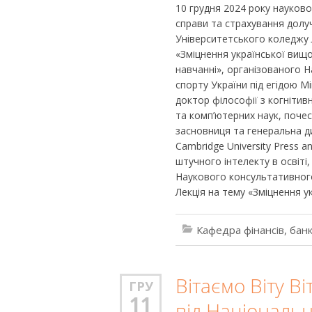
10 грудня 2024 року науково
справи та страхування долу
Університетського коледжу 
«Зміцнення української вищої
навчанні», організованого 
спорту України під егідою М
доктор філософії з когнітив
та комп’ютерних наук, поче
засновниця та генеральна ди
Cambridge University Press 
штучного інтелекту в освіті
Наукового консультативного
Лекція на тему «Зміцнення ук
Кафедра фінансів, банк
Вітаємо Віту В
ГРУ
11
від Національн