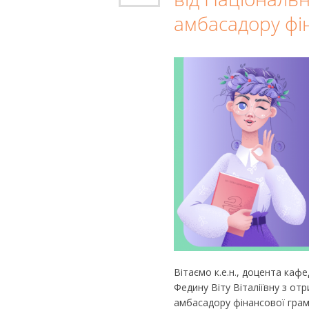
амбасадору фі
Вітаємо к.е.н., доцента кафе
Федину Віту Віталіївну з от
амбасадору фінансової грамо