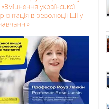
: «Зміцнення української
орієнтація в революції ШІ у
навчанні»