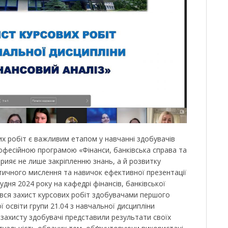
их робіт є важливим етапом у навчанні здобувачів
рофесійною програмою «Фінанси, банківська справа та
рияє не лише закріпленню знань, а й розвитку
итичного мислення та навичок ефективної презентації
удня 2024 року на кафедрі фінансів, банківської
увся захист курсових робіт здобувачами першого
ї освіти групи 21.04 з навчальної дисципліни
с захисту здобувачі представили результати своїх