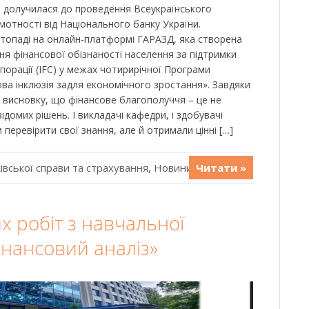
 долучилася до проведення Всеукраїнського
мотності від Національного банку України.
топаді на онлайн-платформі ГАРАЗД, яка створена
ня фінансової обізнаності населення за підтримки
порації (IFC) у межах чотирирічної Програми
ова інклюзія задля економічного зростання». Завдяки
 висновку, що фінансове благополуччя – це не
ідомих рішень. І викладачі кафедри, і здобувачі
 перевірити свої знання, але й отримали цінні […]
івської справи та страхування
,
Новини
Читати »
х робіт з навчальної
інансовий аналіз»