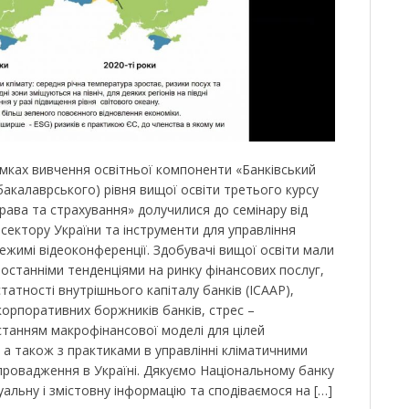
амках вивчення освітньої компоненти «Банківський
бакалаврського) рівня вищої освіти третього курсу
рава та страхування» долучилися до семінару від
сектору України та інструменти для управління
режимі відеоконференції. Здобувачі вищої освіти мали
останніми тенденціями на ринку фінансових послуг,
атності внутрішнього капіталу банків (ICAAP),
корпоративних боржників банків, стрес –
станням макрофінансової моделі для цілей
 а також з практиками в управлінні кліматичними
упровадження в Україні. Дякуємо Національному банку
туальну і змістовну інформацію та сподіваємося на […]