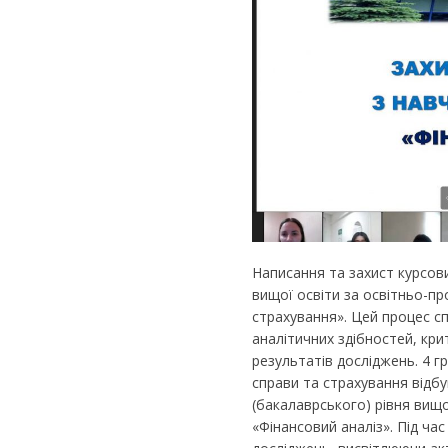
Написання та захист курсов
вищої освіти за освітньо-п
страхування». Цей процес сп
аналітичних здібностей, кр
результатів досліджень. 4 гр
справи та страхування відб
(бакалаврського) рівня вищо
«Фінансовий аналіз». Під ча