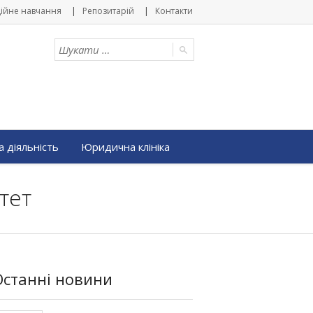
ійне навчання
Репозитарій
Контакти
 діяльність
Юридична клініка
тет
Останні новини