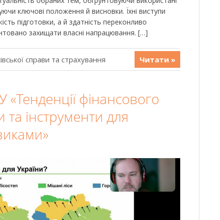
туальність обраних тем, обґрунтовуючи використані
уючи ключові положення й висновки. Їхні виступи
кість підготовки, а й здатність переконливо
ентовано захищати власні напрацювання. […]
івської справи та страхування
Читати »
У «Тенденції фінансового
и та інструменти для
зиками»