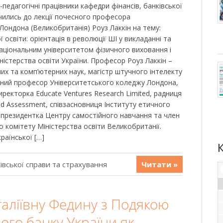
-педагогічні працівники кафедри фінансів, банківської
чились до лекції почесного професора
Лондона (Великобританія) Роуз Лаккін на тему:
 освіти: орієнтація в революції ШІ у викладанні та
Національним університетом фізичного виховання і
іністерства освіти України. Професор Роуз Лаккін –
них та комп’ютерних наук, магістр штучного інтелекту
сний професор Університетського коледжу Лондона,
ректорка Educate Ventures Research Limited, радниця
and Assessment, співзасновниця Інституту етичного
, президентка Центру самостійного навчання та член
 комітету Міністерства освіти Великобританії.
раїнської […]
івської справи та страхування
Читати »
італіївну Федину з Подякою
ого банку України як