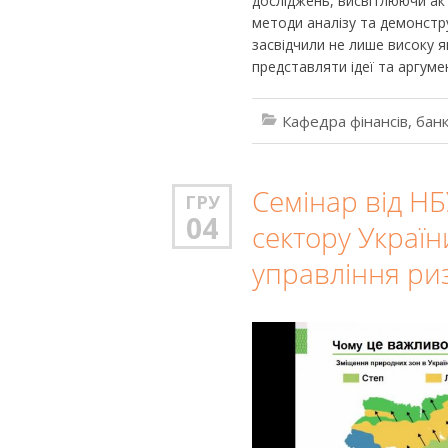
досліджень, висвітлюючи ак
методи аналізу та демонстр
засвідчили не лише високу я
представляти ідеї та аргум
Кафедра фінансів, банк
Семінар від НБ
ГРУ
04
сектору Україн
управління ри