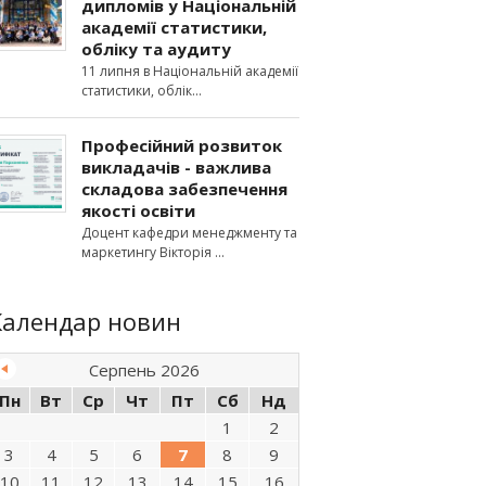
дипломів у Національній
академії статистики,
обліку та аудиту
11 липня в Національній академії
статистики, облік
Професійний розвиток
викладачів - важлива
складова забезпечення
якості освіти
Доцент кафедри менеджменту та
маркетингу Вікторія
Календар новин
Серпень 2026
Пн
Вт
Ср
Чт
Пт
Сб
Нд
1
2
3
4
5
6
7
8
9
10
11
12
13
14
15
16