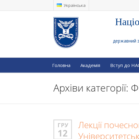
Українська
Націо
державний за
Головна
Академія
Вступ до Н
Архіви категорії:
Лекції почесн
ГРУ
12
Університетсь