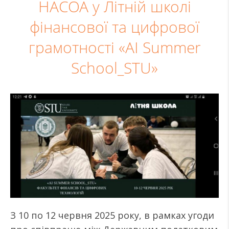
НАСОА у Літній школі
фінансової та цифрової
грамотності «AI Summer
School_STU»
З 10 по 12 червня 2025 року, в рамках угоди