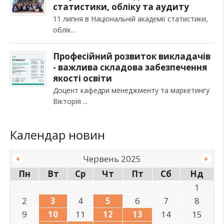
статистики, обліку та аудиту
11 липня в Національній академії статистики,
облік
Професійний розвиток викладачів
- важлива складова забезпечення
якості освіти
Доцент кафедри менеджменту та маркетингу
Вікторія
Календар новин
Червень 2025
Пн
Вт
Ср
Чт
Пт
Сб
Нд
1
2
3
4
5
6
7
8
9
10
11
12
13
14
15