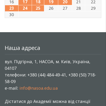
16
17
18
19
20
21
22
23
24
25
26
27
28
29
30
Наша адреса
вул. Підгірна, 1, НАСОА, м. Київ, Україна,
04107
телефони: +380 (44) 484-49-41, +380 (50) 718-
58-09
e-mail:
info@nasoa.edu.ua
Дістатися до Академії можна від станції