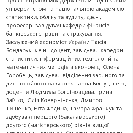
про співпрацю між Державним податковим
університетом та Національною академією
статистики, обліку та аудиту, д.е.н.,
професор, завідувач кафедри фінансів,
банківської справи та страхування,
Заслужений економіст України Таїсія
Бондарук, к.е.н., доцент, завідувач кафедри
статистики, інформаційних технологій та
математичних методів в економіці Олена
Горобець, завідувач відділення заочного та
дистанційного навчання Ганна Білоус, к.е.н.,
доценти Людмила Богріновцева, Ірина
Заїчко, Юлія Ковернінська, Дмитро
Тищенко, Віта Федина, Тамара Франчук та
здобувачі першого (бакалаврського) і
другого (магістерського) рівнів вищої