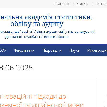
Студентові
Коледжі
Дистанц
нальна академія статистики,
обліку та аудиту
клад вищої освіти IV рівня акредитації у підпорядкуванні
Державної служби статистики України
АСОА
Факультети
Підрозділи
Наука
Міжнародна
3.06.2025
Інноваційні підходи до
земної та української мови