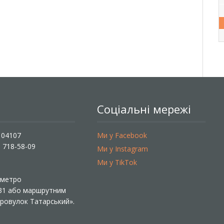
Соціальні мережі
, 04107
Ми у Facebook
) 718-58-09
Ми у Instagram
Ми у TikTok
ї метро
 31 або маршрутним
«Провулок Татарський».