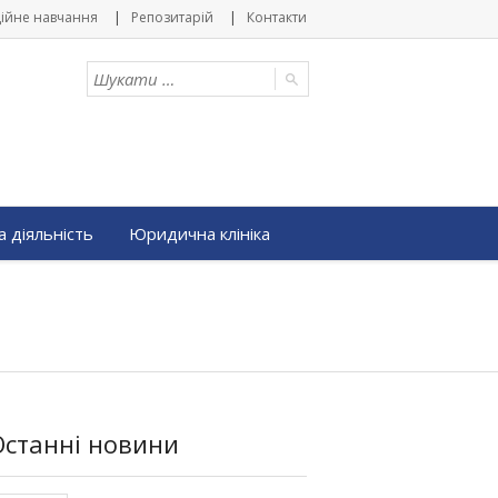
ійне навчання
Репозитарій
Контакти
 діяльність
Юридична клініка
Останні новини