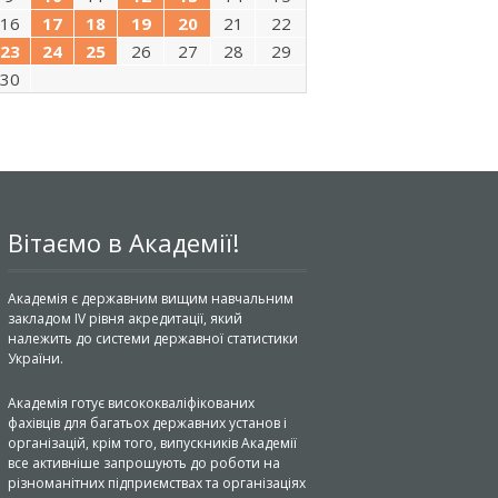
16
17
18
19
20
21
22
23
24
25
26
27
28
29
30
Вітаємо в Академії!
Академія є державним вищим навчальним
закладом IV рівня акредитації, який
належить до системи державної статистики
України.
Академія готує висококваліфікованих
фахівців для багатьох державних установ і
організацій, крім того, випускників Академії
все активніше запрошують до роботи на
різноманітних підприємствах та організаціях