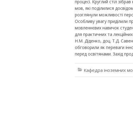
процесі. Круглий стіл зібра
мов, які поділилися досвід
розглянули можливості перс
Особливу увагу приділили п
мовленнєвих навичок студент
для практичних та лекційних
Н.М. Діденко, доц. Т.Д. Савен
обговорили як переваги інно
перед освітянами. Захід пр
Кафедра іноземних мо