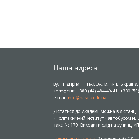
Наша адреса
вул. Підгірна, 1, НАСОА, м. Київ, Україна
телефони: +380 (44) 484-49-41, +380 (50
e-mail:
info@nasoa.edu.ua
Дістатися до Академії можна від станці
«Політехнічний інститут» автобусом №
таксі № 179. Виходити слід на зупинці 
Приймальна комісія
: 2 поверх, каб. 28