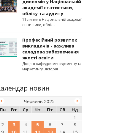
дипломів у Національній
академії статистики,
обліку та аудиту
11 липня в Національній академії
статистики, облік
Професійний розвиток
викладачів - важлива
складова забезпечення
якості освіти
Доцент кафедри менеджменту та
маркетингу Вікторія
Календар новин
Червень 2025
Пн
Вт
Ср
Чт
Пт
Сб
Нд
1
2
3
4
5
6
7
8
9
10
11
12
13
14
15