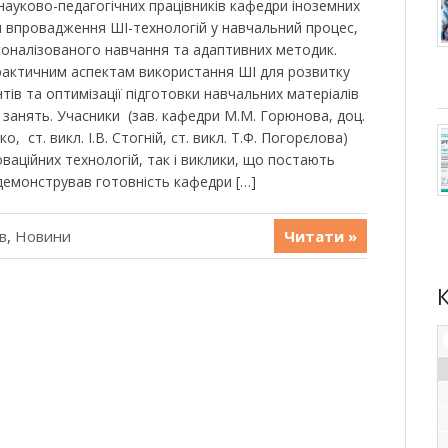
в науково-педагогічних працівників кафедри іноземних
ом впровадження ШІ-технологій у навчальний процес,
оналізованого навчання та адаптивних методик.
рактичним аспектам використання ШІ для розвитку
ів та оптимізації підготовки навчальних матеріалів
 занять. Учасники (зав. кафедри М.М. Горюнова, доц.
ко, ст. викл. І.В. Стогній, ст. викл. Т.Ф. Погорєлова)
ваційних технологій, так і виклики, що постають
одемонстрував готовність кафедри […]
в
,
Новини
Читати »