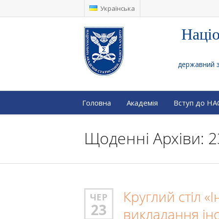
Українська
Націо
державний за
Головна
Академія
Вступ до Н
Щоденні Архіви: 2
Круглий стіл «
ЧЕР
23
викладання іно