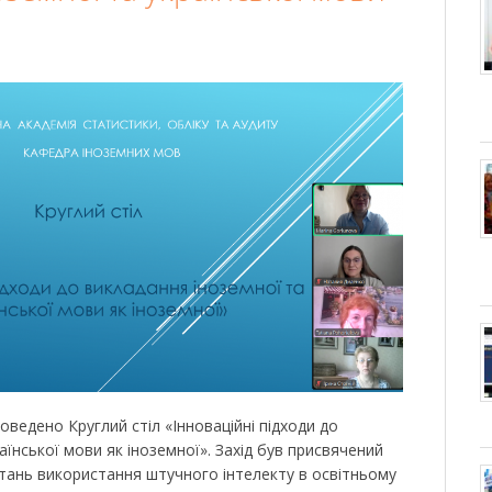
оведено Круглий стіл «Інноваційні підходи до
аїнської мови як іноземної». Захід був присвячений
ань використання штучного інтелекту в освітньому