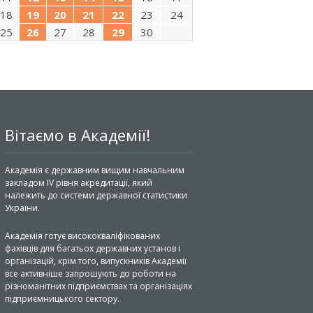
18
19
20
21
22
23
24
25
26
27
28
29
30
Вітаємо в Академії!
Академія є державним вищим навчальним
закладом IV рівня акредитації, який
належить до системи державної статистики
України.
Академія готує висококваліфікованих
фахівців для багатьох державних установ і
організацій, крім того, випускників Академії
все активніше запрошують до роботи на
різноманітних підприємствах та організаціях
підприємницького сектору.