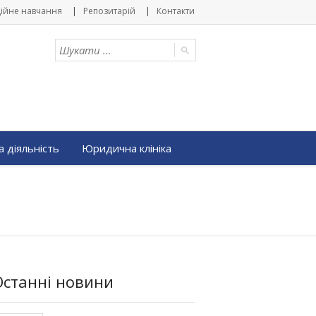
ійне навчання
Репозитарій
Контакти
 діяльність
Юридична клініка
Останні новини