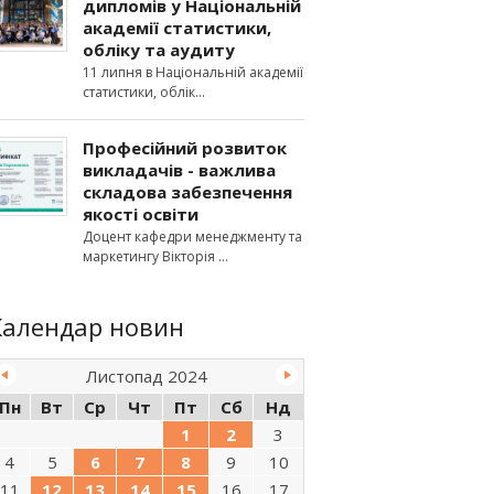
дипломів у Національній
академії статистики,
обліку та аудиту
11 липня в Національній академії
статистики, облік
Професійний розвиток
викладачів - важлива
складова забезпечення
якості освіти
Доцент кафедри менеджменту та
маркетингу Вікторія
Календар новин
Листопад 2024
Пн
Вт
Ср
Чт
Пт
Сб
Нд
1
2
3
4
5
6
7
8
9
10
11
12
13
14
15
16
17