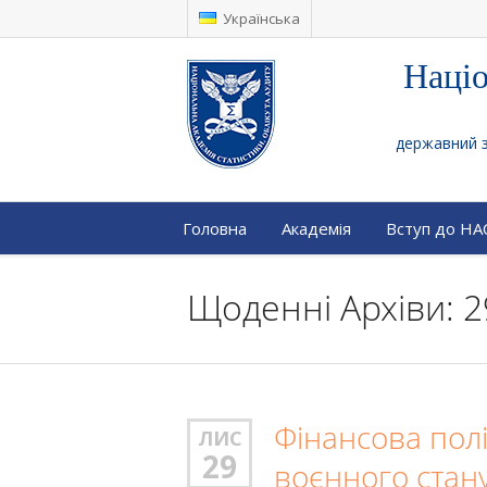
Українська
Націо
державний за
Головна
Академія
Вступ до Н
Щоденні Архіви: 2
Фінансова полі
ЛИС
29
воєнного стан