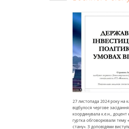
27 листопада 2024 року на к
відбулося чергове засідання
координувала к.е.н., доцент
гуртка обговорювали тему «
стану». З доповідями виступи