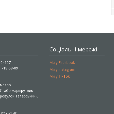
Соціальні мережі
, 04107
Ми у Facebook
) 718-58-09
Ми у Instagram
Ми у TikTok
ї метро
 31 або маршрутним
«Провулок Татарський».
) 657-21-01