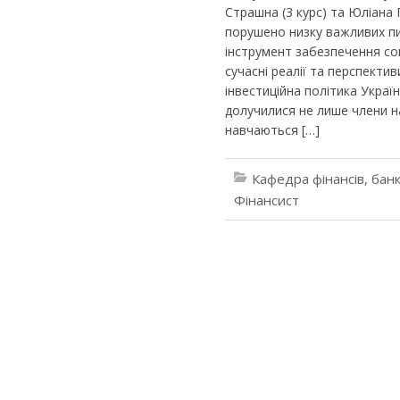
Страшна (3 курс) та Юліана 
порушено низку важливих пи
інструмент забезпечення со
сучасні реалії та перспект
інвестиційна політика Украї
долучилися не лише члени нау
навчаються […]
Кафедра фінансів, банк
Фінансист