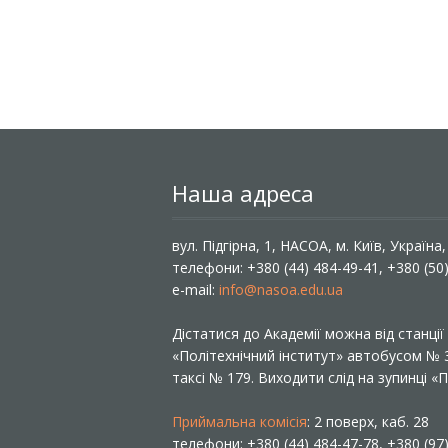
Наша адреса
вул. Підгірна, 1, НАСОА, м. Київ, Україна
телефони: +380 (44) 484-49-41, +380 (50
e-mail:
info@nasoa.edu.ua
Дістатися до Академії можна від станці
«Політехнічний інститут» автобусом №
таксі № 179. Виходити слід на зупинці 
Приймальна комісія
: 2 поверх, каб. 28
телефони: +380 (44) 484-47-78, +380 (97