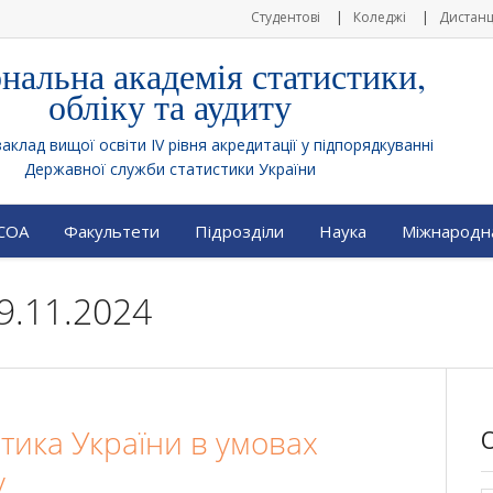
Студентові
Коледжі
Дистанц
нальна академія статистики,
обліку та аудиту
клад вищої освіти IV рівня акредитації у підпорядкуванні
Державної служби статистики України
АСОА
Факультети
Підрозділи
Наука
Міжнародна
9.11.2024
тика України в умовах
у