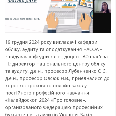
19 грудня 2024 року викладачі кафедри
обліку, аудиту та оподаткування НАСОА –
завідувач кафедри к.е.н., доцент Афанас’єва
І.І.; директор Національного центру обліку
та аудиту, д.е.н., професор Лубенченко О.Є.;
д.е.н., професор Овсюк Н.В., приєдналися до
короткострокового онлайн заходу
постійного професійного навчання
«Калейдоскоп 2024 «Про головне»,
організованого Федерацією професійних
бухгалтерів та аудитів України. Захід