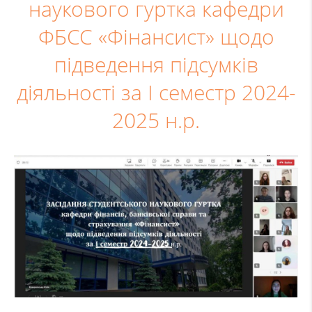
наукового гуртка кафедри
ФБСС «Фінансист» щодо
підведення підсумків
діяльності за І семестр 2024-
2025 н.р.