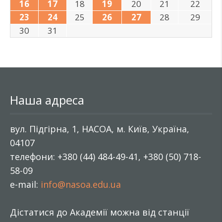
16
17
18
19
20
21
22
23
24
25
26
27
28
29
30
31
Наша адреса
вул. Підгірна, 1, НАСОА, м. Київ, Україна,
04107
телефони: +380 (44) 484-49-41, +380 (50) 718-
58-09
e-mail:
info@nasoa.edu.ua
Дістатися до Академії можна від станції