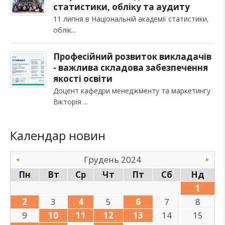
статистики, обліку та аудиту
11 липня в Національній академії статистики,
облік
Професійний розвиток викладачів
- важлива складова забезпечення
якості освіти
Доцент кафедри менеджменту та маркетингу
Вікторія
Календар новин
Грудень 2024
Пн
Вт
Ср
Чт
Пт
Сб
Нд
1
2
3
4
5
6
7
8
9
10
11
12
13
14
15