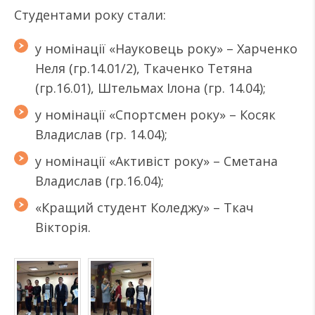
Студентами року стали:
у номінації «Науковець року» – Харченко
Неля (гр.14.01/2), Ткаченко Тетяна
(гр.16.01), Штельмах Ілона (гр. 14.04);
у номінації «Спортсмен року» – Косяк
Владислав (гр. 14.04);
у номінації «Активіст року» – Сметана
Владислав (гр.16.04);
«Кращий студент Коледжу» – Ткач
Вікторія.