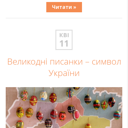
Читати »
КВІ
11
Великодні писанки – символ
України