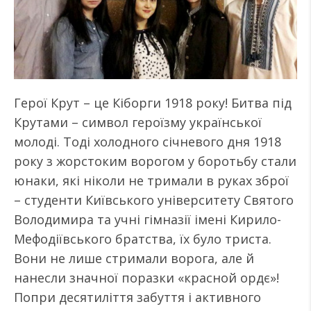
Герої Крут – це Кіборги 1918 року! Битва під
Крутами – символ героїзму української
молоді. Тоді холодного січневого дня 1918
року з жорстоким ворогом у боротьбу стали
юнаки, які ніколи не тримали в руках зброї
– студенти Київського університету Святого
Володимира та учні гімназії імені Кирило-
Мефодіївського братства, їх було триста.
Вони не лише стримали ворога, але й
нанесли значної поразки «красной ордє»!
Попри десятиліття забуття і активного