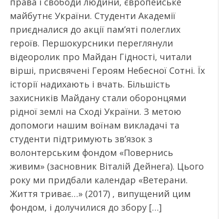
права і свободи людини, європейське
майбутнє України. Студенти Академії
приєдналися до акції пам’яті полеглих
героїв. Першокурсники переглянули
відеоролик про Майдан Гідності, читали
вірші, присвячені Героям Небесної Сотні. Їх
історії надихають і вчать. Більшість
захисників Майдану стали оборонцями
рідної землі на Сході України. З метою
допомоги нашим воїнам викладачі та
студенти підтримують зв’язок з
волонтерським фондом «Повернись
живим» (засновник Віталій Дейнега). Цього
року ми придбали календар «Ветерани.
Життя триває…» (2017) , випущений цим
фондом, і долучилися до збору […]