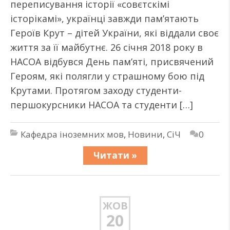
переписування історії «совєтскімі
історікамі», українці завжди пам’ятають
Героїв Крут – дітей України, які віддали своє
життя за її майбутнє. 26 січня 2018 року в
НАСОА відбувся День пам’яті, присвячений
Героям, які полягли у страшному бою під
Крутами. Протягом заходу студенти-
першокурсники НАСОА та студенти […]
Кафедра іноземних мов
,
Новини
,
СіЧ
0
Читати »
ЖОВ
20