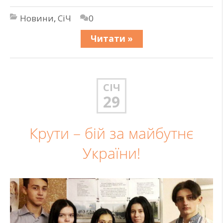
Новини
,
СіЧ
0
Читати »
СІЧ
29
Крути – бій за майбутнє
України!