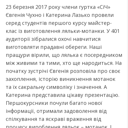
23 березня 2017 року члени гуртка «СіЧ»
Євгенія Чухно і Катерина Лазько провели
серед студентів першого курсу майстер-
клас із виготовлення ляльки-мотанки. У 401
аудиторії зібралися охочі навчитися
виготовляти прадавні обереги. Наші
пращури вірили, що лялька є посередником
між живими та тими, хто ще народиться. На
початку зустрічі Євгенія розповіла про своє
захоплення, історію виникнення мотанок
та їх сакральну символіку і значення. А
Катерина представила цікаву презентацію.
Першокурсники почули багато нової
інформації, отримали задоволення від
спілкування та яскраві враження від
процесу вироблення ляльок – мотанок. І