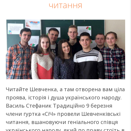
читання
Читайте Шевченка, а там отворена вам ціла
проява, історія і душа українського народу.
Василь Стефаник Традиційно 9 березня
члени гуртка «СіЧ» провели Шевченківські
читання, вшановуючи геніального співця
українського народу, який по праву стоїть в