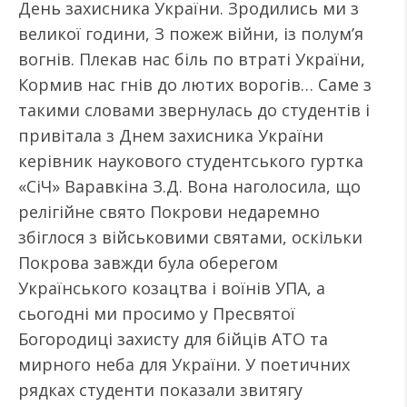
День захисника України. Зродились ми з
великої години, З пожеж війни, із полум’я
вогнів. Плекав нас біль по втраті України,
Кормив нас гнів до лютих ворогів… Саме з
такими словами звернулась до студентів і
привітала з Днем захисника України
керівник наукового студентського гуртка
«СіЧ» Варавкіна З.Д. Вона наголосила, що
релігійне свято Покрови недаремно
збіглося з військовими святами, оскільки
Покрова завжди була оберегом
Українського козацтва і воїнів УПА, а
сьогодні ми просимо у Пресвятої
Богородиці захисту для бійців АТО та
мирного неба для України. У поетичних
рядках студенти показали звитягу