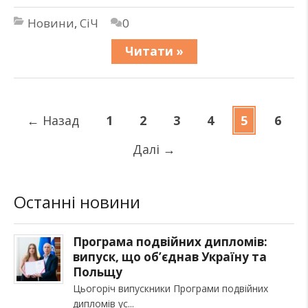
Новини
,
СіЧ
0
Читати »
←
Назад
1
2
3
4
5
6
Далі
→
Останні новини
Програма подвійних дипломів:
випуск, що об’єднав Україну та
Польщу
Цьогоріч випускники Програми подвійних
дипломів ус