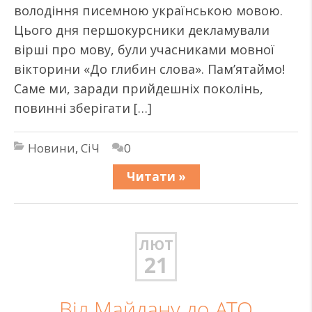
володіння писемною українською мовою.
Цього дня першокурсники декламували
вірші про мову, були учасниками мовної
вікторини «До глибин слова». Пам’ятаймо!
Саме ми, заради прийдешніх поколінь,
повинні зберігати […]
Новини
,
СіЧ
0
Читати »
ЛЮТ
21
Від Майдану до АТО