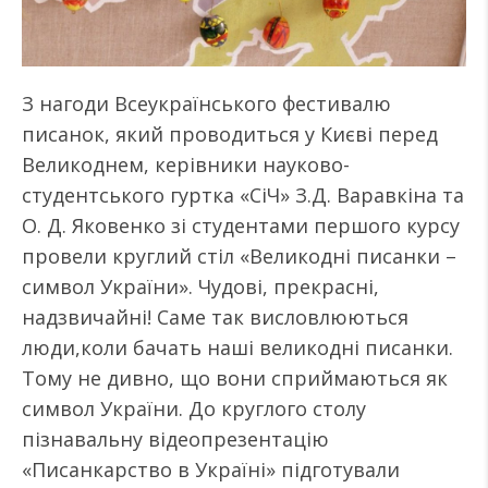
З нагоди Всеукраїнського фестивалю
писанок, який проводиться у Києві перед
Великоднем, керівники науково-
студентського гуртка «СіЧ» З.Д. Варавкіна та
О. Д. Яковенко зі студентами першого курсу
провели круглий стіл «Великодні писанки –
символ України». Чудові, прекрасні,
надзвичайні! Саме так висловлюються
люди,коли бачать наші великодні писанки.
Тому не дивно, що вони сприймаються як
символ України. До круглого столу
пізнавальну відеопрезентацію
«Писанкарство в Україні» підготували