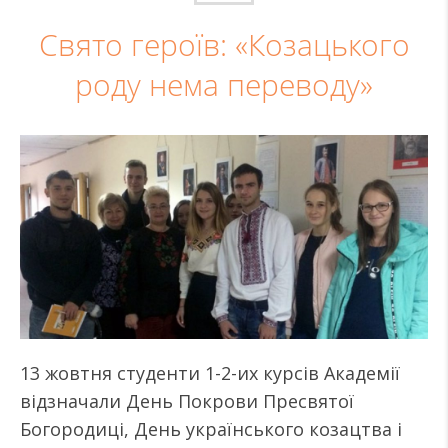
Свято героїв: «Козацького
роду нема переводу»
13 жовтня студенти 1-2-их курсів Академії
відзначали День Покрови Пресвятої
Богородиці, День українського козацтва і