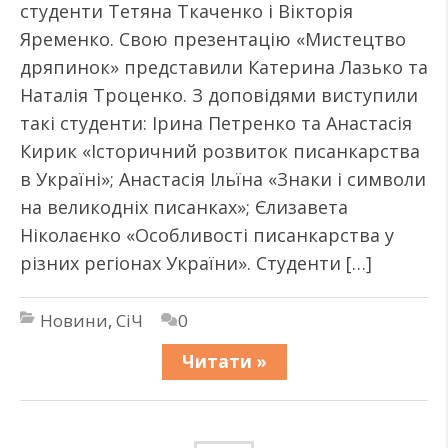
студенти Тетяна Ткаченко і Вікторія
Яременко. Свою презентацію «Мистецтво
дряпинок» представили Катерина Лазько та
Наталія Троценко. З доповідями виступили
такі студенти: Ірина Петренко та Анастасія
Кирик «Історичний розвиток писанкарства
в Україні»; Анастасія Ільїна «Знаки і символи
на великодніх писанках»; Єлизавета
Ніколаєнко «Особливості писанкарства у
різних регіонах України». Студенти […]
Новини
,
СіЧ
0
Читати »