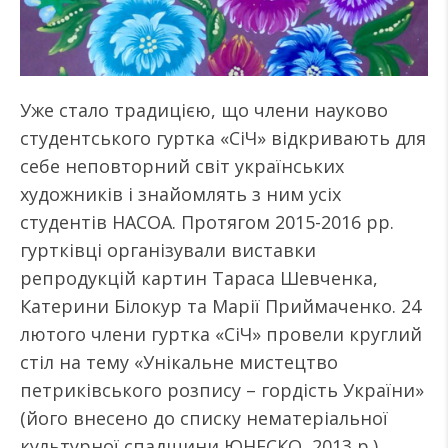
Уже стало традицією, що члени науково
студентського гуртка «СіЧ» відкривають для
себе неповторний світ українських
художників і знайомлять з ним усіх
студентів НАСОА. Протягом 2015-2016 рр.
гуртківці організували виставки
репродукцій картин Тараса Шевченка,
Катерини Білокур та Марії Приймаченко. 24
лютого члени гуртка «СіЧ» провели круглий
стіл на тему «Унікальне мистецтво
петриківського розпису – гордість України»
(його внесено до списку нематеріальної
культурної спадщини ЮНЕСКО, 2013 р.)