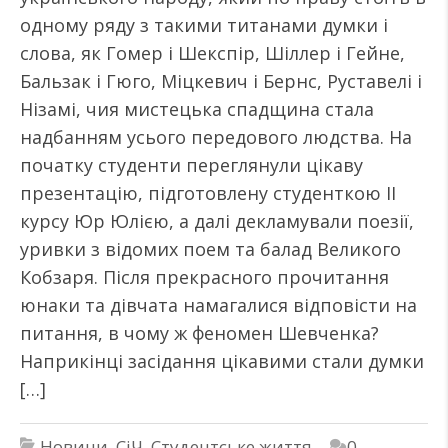
одному ряду з такими титанами думки і
слова, як Гомер і Шекспір, Шіллер і Гейне,
Бальзак і Гюго, Міцкевич і Бернс, Руставелі і
Нізамі, чия мистецька спадщина стала
надбанням усього передового людства. На
початку студенти переглянули цікаву
презентацію, підготовлену студенткою ІІ
курсу Юр Юлією, а далі декламували поезії,
уривки з відомих поем та балад Великого
Кобзаря. Після прекрасного прочитання
юнаки та дівчата намагалися відповісти на
питання, в чому ж феномен Шевченка?
Наприкінці засідання цікавими стали думки
[…]
Новини
,
СіЧ
,
Студентське життя
0