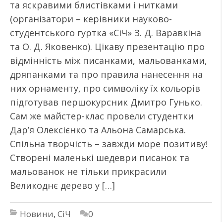
та яскравими блистівками і нитками
(організатори – керівники науково-
студентського гуртка «СіЧ» З. Д. Варавкіна
та О. Д. Яковенко). Цікаву презентацію про
відмінність між писанками, мальованками,
дряпанками та про правила нанесення на
них орнаменту, про символіку їх кольорів
підготував першокурсник Дмитро Гунько.
Сам же майстер-клас провели студентки
Дар’я Олексієнко та Альона Самарська.
Спільна творчість – завжди море позитиву!
Створені маленькі шедеври писанок та
мальованок не тільки прикрасили
Великоднє дерево у […]
Новини
,
СіЧ
0