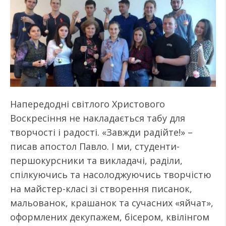
Напередодні світлого Христового
Воскресіння не накладається табу для
творчості і радості. «Завжди радійте!» –
писав апостол Павло. І ми, студенти-
першокурсники та викладачі, раділи,
спілкуючись та насолоджуючись творчістю
на майстер-класі зі створення писанок,
мальованок, крашанок та сучасних «яйчат»,
оформлених декупажем, бісером, квілінгом