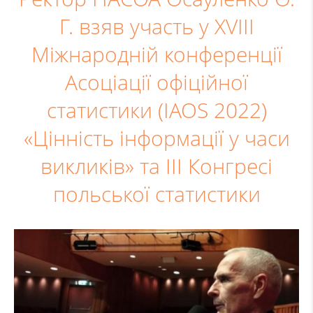
Г. взяв участь у XVIII
Міжнародній конференції
Асоціації офіційної
статистики (IAOS 2022)
«Цінність інформації у часи
викликів» та ІІІ Конгресі
польської статистики