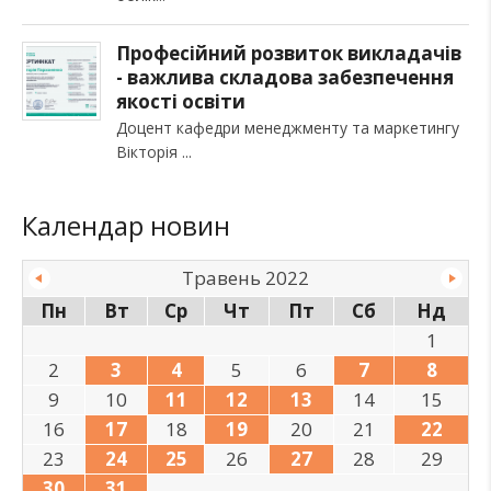
Професійний розвиток викладачів
- важлива складова забезпечення
якості освіти
Доцент кафедри менеджменту та маркетингу
Вікторія
Календар новин
Травень 2022
Пн
Вт
Ср
Чт
Пт
Сб
Нд
1
2
3
4
5
6
7
8
9
10
11
12
13
14
15
16
17
18
19
20
21
22
23
24
25
26
27
28
29
30
31