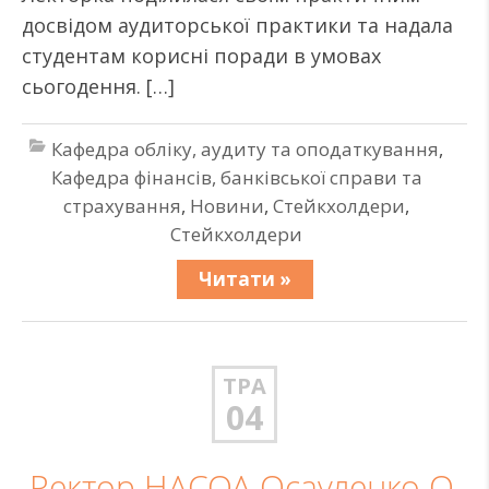
досвідом аудиторської практики та надала
студентам корисні поради в умовах
сьогодення. […]
Кафедра обліку, аудиту та оподаткування
,
Кафедра фінансів, банківської справи та
страхування
,
Новини
,
Стейкхолдери
,
Стейкхолдери
Читати »
ТРА
04
Ректор НАСОА Осауленко О.