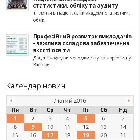
статистики, обліку та аудиту
11 липня в Національній академії статистики,
облік
Професійний розвиток викладачів
- важлива складова забезпечення
якості освіти
Доцент кафедри менеджменту та маркетингу
Вікторія
Календар новин
Лютий 2016
Пн
Вт
Ср
Чт
Пт
Сб
Нд
1
2
3
4
5
6
7
8
9
10
11
12
13
14
15
16
17
18
19
20
21