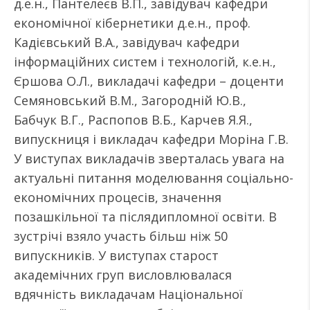
д.е.н., Пантелеєв В.П., завідувач кафедри
економічної кібернетики д.е.н., проф.
Кадієвський В.А., завідувач кафедри
інформаційних систем і технологій, к.е.н.,
Єршова О.Л., викладачі кафедри – доценти
Семяновський В.М., Загородній Ю.В.,
Бабчук В.Г., Распопов В.Б., Карчев Я.Я.,
випускниця і викладач кафедри Моріна Г.В.
У виступах викладачів зверталась увага на
актуальні питання моделювання соціально-
економічних процесів, значення
позашкільної та післядипломної освіти. В
зустрічі взяло участь більш ніж 50
випускників. У виступах старост
академічних груп висловлювалася
вдячність викладачам Національної