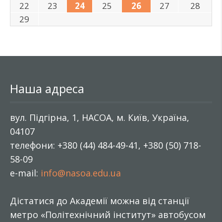
22
23
24
25
26
27
28
29
Наша адреса
вул. Підгірна, 1, НАСОА, м. Київ, Україна,
04107
телефони: +380 (44) 484-49-41, +380 (50) 718-
58-09
e-mail:
info@nasoa.edu.ua
Дістатися до Академії можна від станції
метро «Політехнічний інститут» автобусом