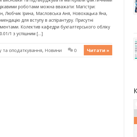
 цікавими роботами можна вважати: Магістри:
ен, Любчик Ірина, Масловська Аня, Новохацька Яна,
ендацію для вступу в аспірантуру. Присутні
сментами. Колектив кафедри бухгалтерського обліку
0.01/1 з успішним […]
у та оподаткування
,
Новини
0
Читати »