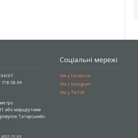
Соціальні мережі
, 04107
Ми у Facebook
) 718-58-09
Ми у Instagram
Ми у TikTok
ї метро
 31 або маршрутним
«Провулок Татарський».
) 657-21-01