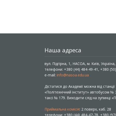
Наша адреса
вул. Підгірна, 1, НАСОА, м. Київ, Україна
телефони: +380 (44) 484-49-41, +380 (50
e-mail:
info@nasoa.edu.ua
Дістатися до Академії можна від станці
«Політехнічний інститут» автобусом №
таксі № 179. Виходити слід на зупинці 
Приймальна комісія
: 2 поверх, каб. 28
телефони: +380 (44) 484-47-78, +380 (97