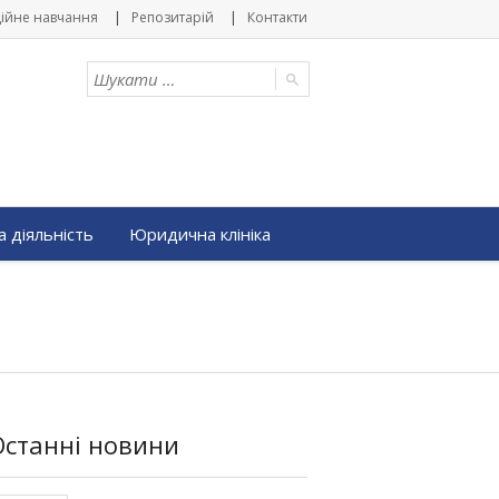
ійне навчання
Репозитарій
Контакти
 діяльність
Юридична клініка
Останні новини