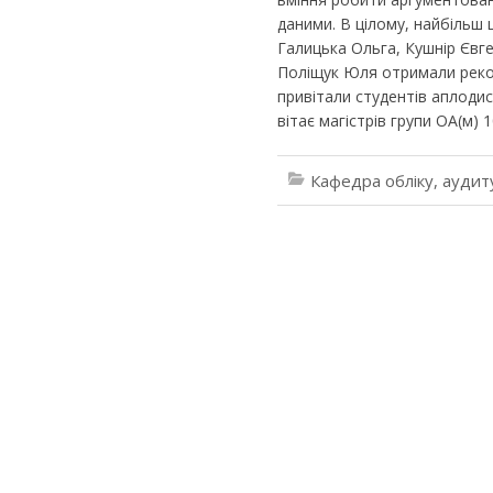
даними. В цілому, найбільш
Галицька Ольга, Кушнір Євг
Поліщук Юля отримали реком
привітали студентів аплоди
вітає магістрів групи ОА(м) 1
Кафедра обліку, аудит