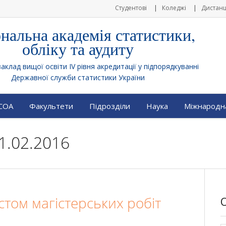
Студентові
Коледжі
Дистанц
нальна академія статистики,
обліку та аудиту
клад вищої освіти IV рівня акредитації у підпорядкуванні
Державної служби статистики України
АСОА
Факультети
Підрозділи
Наука
Міжнародна
1.02.2016
истом магістерських робіт