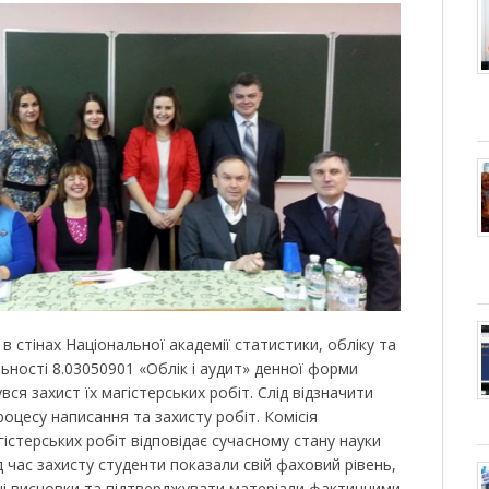
 стінах Національної академії статистики, обліку та
льності 8.03050901 «Облік і аудит» денної форми
увся захист їх магістерських робіт. Слід відзначити
роцесу написання та захисту робіт. Комісія
істерських робіт відповідає сучасному стану науки
 час захисту студенти показали свій фаховий рівень,
і висновки та підтверджувати матеріали фактичними