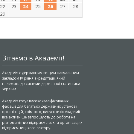
22
23
24
25
26
27
28
29
Вітаємо в Академії!
Академія є державним вищим навчальним
закладом IV рівня акредитації, який
належить до системи державної статистики
України.
Академія готує висококваліфікованих
фахівців для багатьох державних установ і
організацій, крім того, випускників Академії
все активніше запрошують до роботи на
різноманітних підприємствах та організаціях
підприємницького сектору.