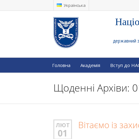
Українська
Націо
державний за
Головна
Академія
Вступ до Н
Щоденні Архіви: 0
Вітаємо із зах
ЛЮТ
01