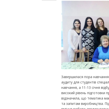
Завершилася пора навчання в
аудиту для студентів спеціа
навчання, а 11-13 січня відб
високий рівень підготовки п
відзначила, що тематика маг
та запитам виробництва. Під
вміння робити аргументован