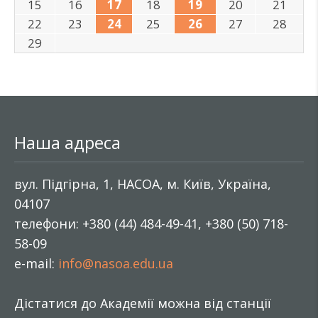
15
16
17
18
19
20
21
22
23
24
25
26
27
28
29
Наша адреса
вул. Підгірна, 1, НАСОА, м. Київ, Україна,
04107
телефони: +380 (44) 484-49-41, +380 (50) 718-
58-09
e-mail:
info@nasoa.edu.ua
Дістатися до Академії можна від станції