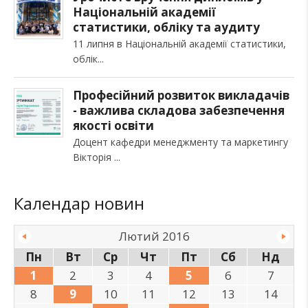
Національній академії
статистики, обліку та аудиту
11 липня в Національній академії статистики,
облік
Професійний розвиток викладачів
- важлива складова забезпечення
якості освіти
Доцент кафедри менеджменту та маркетингу
Вікторія
Календар новин
Лютий 2016
Пн
Вт
Ср
Чт
Пт
Сб
Нд
1
2
3
4
5
6
7
8
9
10
11
12
13
14