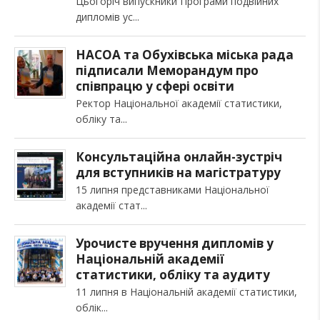
Цьогоріч випускники Програми подвійних
дипломів ус
НАСОА та Обухівська міська рада
підписали Меморандум про
співпрацю у сфері освіти
Ректор Національної академії статистики,
обліку та
Консультаційна онлайн-зустріч
для вступників на магістратуру
15 липня представниками Національної
академії стат
Урочисте вручення дипломів у
Національній академії
статистики, обліку та аудиту
11 липня в Національній академії статистики,
облік