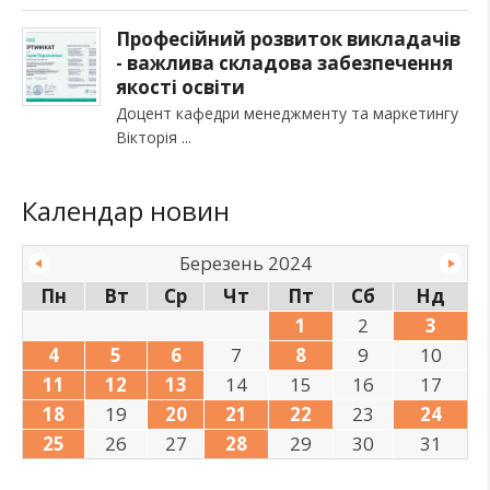
Професійний розвиток викладачів
- важлива складова забезпечення
якості освіти
Доцент кафедри менеджменту та маркетингу
Вікторія
Календар новин
Березень 2024
Пн
Вт
Ср
Чт
Пт
Сб
Нд
1
2
3
4
5
6
7
8
9
10
11
12
13
14
15
16
17
18
19
20
21
22
23
24
25
26
27
28
29
30
31