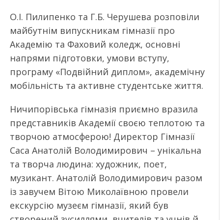
О.І. Пилипенко та Г.Б. Черушева розповіли
майбутнім випускникам гімназії про
Академію та Фаховий коледж, основні
напрями підготовки, умови вступу,
програму «Подвійний диплом», академічну
мобільність та активне студентське життя.
Ничипорівська гімназія приємно вразила
представників Академії своєю теплотою та
творчою атмосферою! Директор Гімназії
Саса Анатолій Володимирович – унікальна
та творча людина: художник, поет,
музикант. Анатолій Володимирович разом
із завучем Вітою Миколаївною провели
екскурсію музеєм гімназії, який був
створений зусиллями вчителів та учнів й