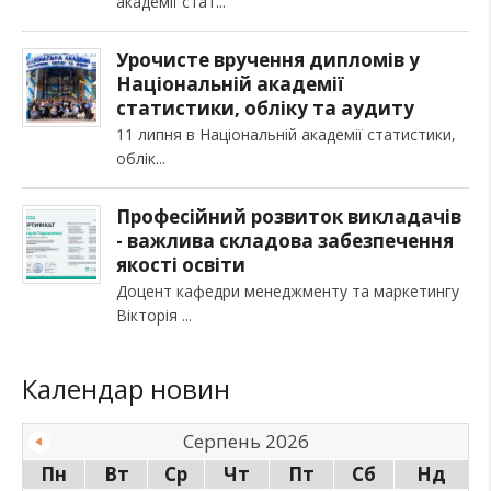
академії стат
Урочисте вручення дипломів у
Національній академії
статистики, обліку та аудиту
11 липня в Національній академії статистики,
облік
Професійний розвиток викладачів
- важлива складова забезпечення
якості освіти
Доцент кафедри менеджменту та маркетингу
Вікторія
Календар новин
Серпень 2026
Пн
Вт
Ср
Чт
Пт
Сб
Нд