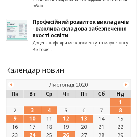
облік
Професійний розвиток викладачів
- важлива складова забезпечення
якості освіти
Доцент кафедри менеджменту та маркетингу
Вікторія
Календар новин
Листопад 2020
Пн
Вт
Ср
Чт
Пт
Сб
Нд
1
2
3
4
5
6
7
8
9
10
11
12
13
14
15
16
17
18
19
20
21
22
23
24
25
26
27
28
29