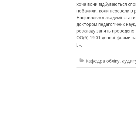
хоча вони відбуваються спон
побачили, коли перевели в 
Національної академії стати
доктором педагогічних наук
розкладу занять проведено д
ОО(б) 19.01 денної форми на
[…]
Кафедра обліку, аудит