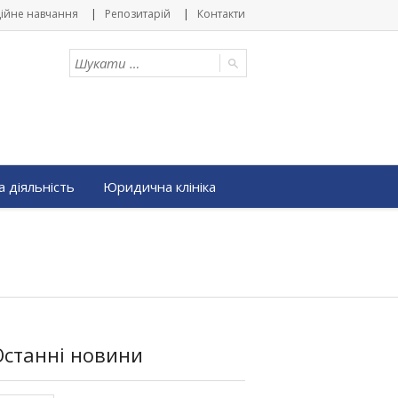
ійне навчання
Репозитарій
Контакти
 діяльність
Юридична клініка
Останні новини