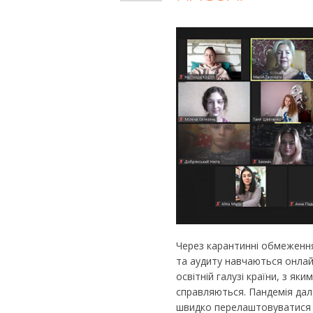
Через карантинні обмеження
та аудиту навчаються онлайн
освітній галузі країни, з як
справляються. Пандемія дала
швидко перелаштовуватися на