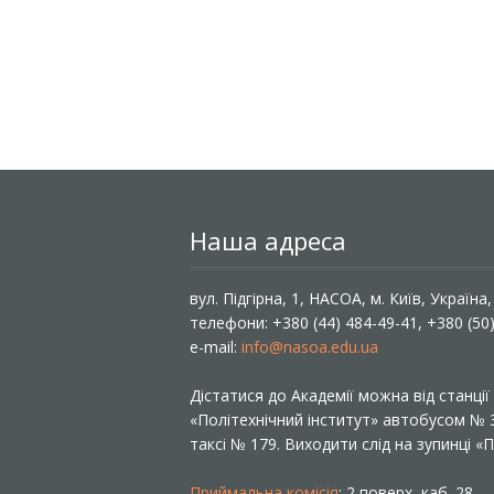
Наша адреса
вул. Підгірна, 1, НАСОА, м. Київ, Україна
телефони: +380 (44) 484-49-41, +380 (50
e-mail:
info@nasoa.edu.ua
Дістатися до Академії можна від станці
«Політехнічний інститут» автобусом №
таксі № 179. Виходити слід на зупинці 
Приймальна комісія
: 2 поверх, каб. 28