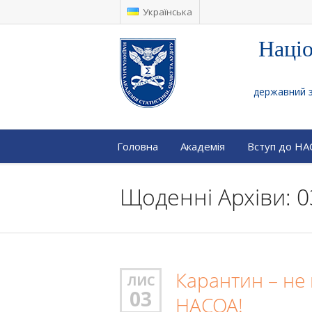
Українська
Націо
державний за
Головна
Академія
Вступ до Н
Щоденні Архіви: 0
Карантин – не
ЛИС
03
НАСОА!