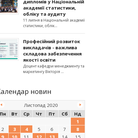
дипломів у Національній
академії статистики,
обліку та аудиту
11 липня в Національній академії
статистики, облік
Професійний розвиток
викладачів - важлива
складова забезпечення
якості освіти
Доцент кафедри менеджменту та
маркетингу Вікторія
Календар новин
Листопад 2020
Пн
Вт
Ср
Чт
Пт
Сб
Нд
1
2
3
4
5
6
7
8
9
10
11
12
13
14
15