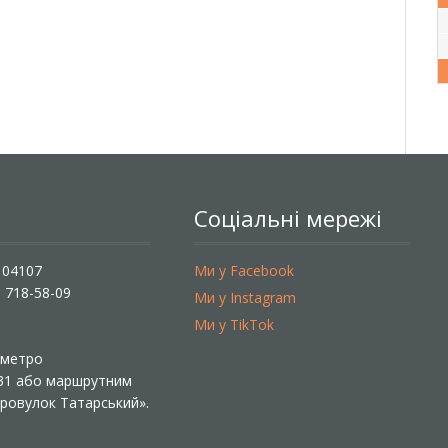
Соціальні мережі
, 04107
Ми у Facebook
) 718-58-09
Ми у Instagram
Ми у TikTok
ї метро
 31 або маршрутним
«Провулок Татарський».