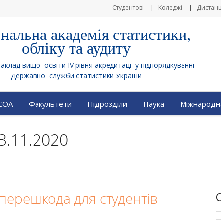
Студентові
Коледжі
Дистанц
нальна академія статистики,
обліку та аудиту
клад вищої освіти IV рівня акредитації у підпорядкуванні
Державної служби статистики України
АСОА
Факультети
Підрозділи
Наука
Міжнародна
3.11.2020
 перешкода для студентів