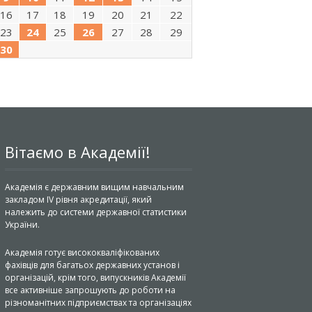
16
17
18
19
20
21
22
23
24
25
26
27
28
29
30
Вітаємо в Академії!
Академія є державним вищим навчальним
закладом IV рівня акредитації, який
належить до системи державної статистики
України.
Академія готує висококваліфікованих
фахівців для багатьох державних установ і
організацій, крім того, випускників Академії
все активніше запрошують до роботи на
різноманітних підприємствах та організаціях