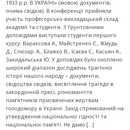
1933 р.р. В УКРАЇНІ» (мовою документів,
очима свідків). В конференції прийняли
участь професорсько-викладацький склад
академії та студенти. З ґрунтовними
доповідями виступали студенти першого
курсу: Вараксова А., Майстренко Є., Жмудь
Д., Слюзар. А., Блажко В., Ісаєва С., Касьян А.,
Закидальська Ю. У доповідях було охоплено
широкий діапазон досліджень трагічної
історії нашого народу – документи,
свідоцтва свідків, висвітлення трагедії в
закордонній пресі, різноманіття
пам’ятників присвячених жертвам
голодомору в Україні. Захід спрямований на
утвердження національної гідності та
національної пам’яті. Не дамо […]