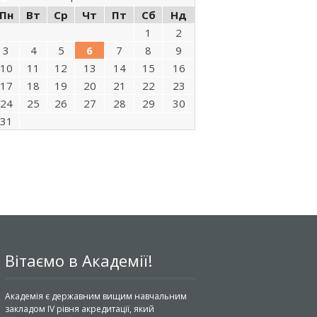
Пн
Вт
Ср
Чт
Пт
Сб
Нд
1
2
3
4
5
6
7
8
9
10
11
12
13
14
15
16
17
18
19
20
21
22
23
24
25
26
27
28
29
30
31
Вітаємо в Академії!
Академія є державним вищим навчальним
закладом IV рівня акредитації, який