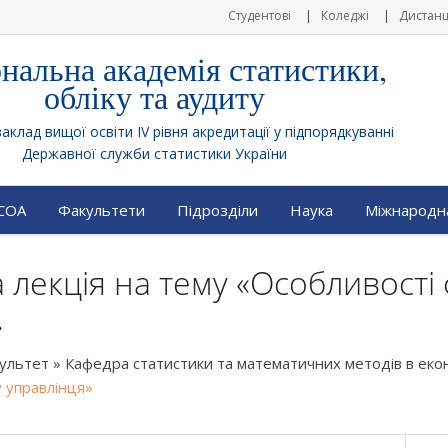
Студентові
Коледжі
Дистанц
нальна академія статистики,
обліку та аудиту
клад вищої освіти IV рівня акредитації у підпорядкуванні
Державної служби статистики України
АСОА
Факультети
Підрозділи
Наука
Міжнародна
 лекція на тему «Особливост
»
культет
»
Кафедра статистики та математичних методів в екон
 управлінця»