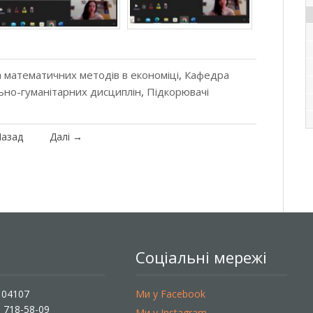
 математичних методів в економіці
,
Кафедра
ально-гуманітарних дисциплін
,
Підкорювачі
азад
Далі
→
Соціальні мережі
, 04107
Ми у Facebook
) 718-58-09
Ми у Instagram