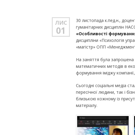
30 листопада к.пед.н., доце
ЛИС
гуманітарних дисциплін НАС
01
«Особливості формування
дисципліни «Психологія упра
«магістр» ОПП «Менеджмент 
На заняття була запрошена к
математичних методів в еко
формування іміджу компанії,
Сьогодні соціальні медіа ст
пересічної людини, так і біз
близькою кожному із прису
матеріалу.