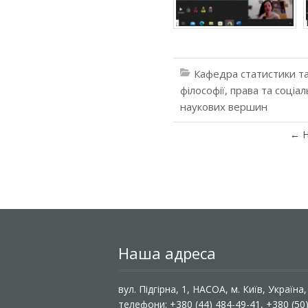
Кафедра статистики та
філософії, права та соці
наукових вершин
←
Н
Наша адреса
вул. Підгірна, 1, НАСОА, м. Київ, Україна
телефони: +380 (44) 484-49-41, +380 (50