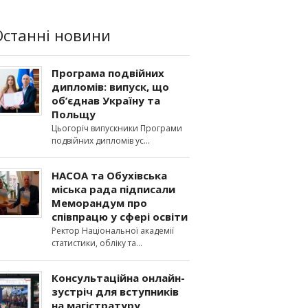
Останні новини
Програма подвійних
дипломів: випуск, що
об’єднав Україну та
Польщу
Цьогоріч випускники Програми
подвійних дипломів ус
НАСОА та Обухівська
міська рада підписали
Меморандум про
співпрацю у сфері освіти
Ректор Національної академії
статистики, обліку та
Консультаційна онлайн-
зустріч для вступників
на магістратуру