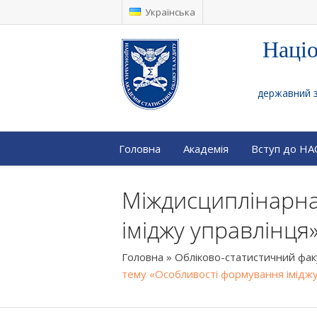
Українська
Націо
державний за
Головна
Академія
Вступ до Н
Міждисциплінарна
іміджу управлінця
Головна
»
Обліково-статистичний фа
тему «Особливості формування іміджу