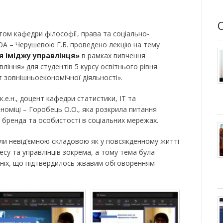
нтом кафедри філософії, права та соціально-
ОА – Черушевою Г.Б. проведено лекцію на тему
 іміджу управлінця»
в рамках вивчення
вління» для студентів 5 курсу освітнього рівня
зовнішньоекономічної діяльності».
.е.н., доцент кафедри статистики, ІТ та
номіці – Горобець О.О., яка розкрила питання
 бренда та особистості в соціальних мережах.
али невід’ємною складовою як у повсякденному житті
несу та управлінців зокрема, а тому тема була
тніх, що підтвердилось жвавим обговоренням