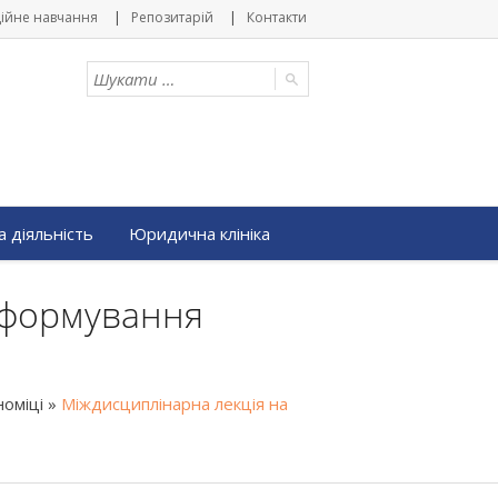
ійне навчання
Репозитарій
Контакти
 діяльність
Юридична клініка
і формування
оміці
»
Міждисциплінарна лекція на