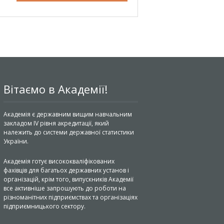
Вітаємо в Академії!
Академія є державним вищим навчальним
закладом IV рівня акредитації, який
належить до системи державної статистики
України.
Академія готує висококваліфікованих
фахівців для багатьох державних установ і
організацій, крім того, випускників Академії
все активніше запрошують до роботи на
різноманітних підприємствах та організаціях
підприємницького сектору.