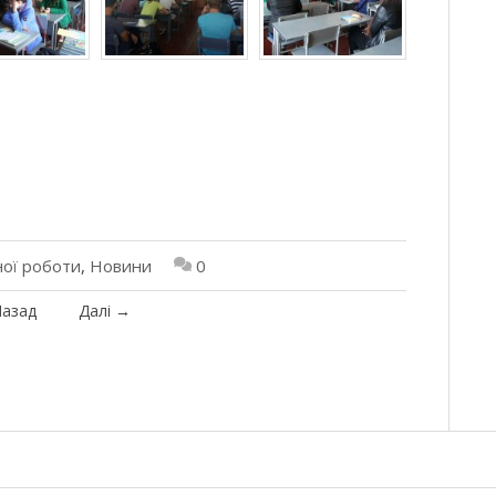
ної роботи
,
Новини
0
азад
Далі
→