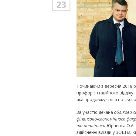
23
Починаючи з вересня 2018 
профорієнтаційного відділу
яка продовжується по сього
За участю декана
обліково-
фінансово-економічного фак
та аналітики
Юрченка О.А.
здійсненні виїзди у ЗОШ м. К