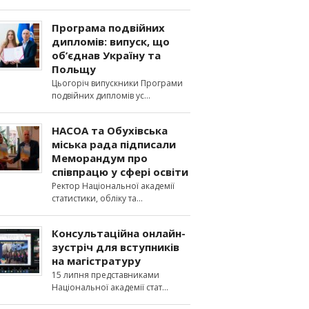
Програма подвійних
дипломів: випуск, що
об’єднав Україну та
Польщу
Цьогоріч випускники Програми
подвійних дипломів ус
НАСОА та Обухівська
міська рада підписали
Меморандум про
співпрацю у сфері освіти
Ректор Національної академії
статистики, обліку та
Консультаційна онлайн-
зустріч для вступників
на магістратуру
15 липня представниками
Національної академії стат