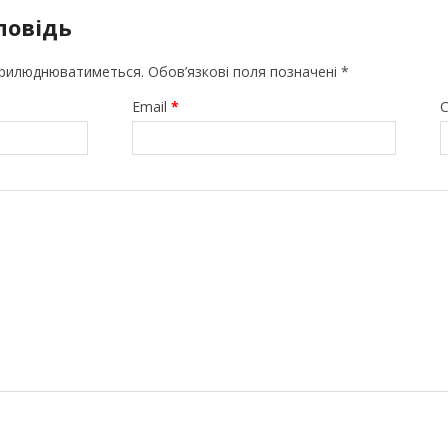
повідь
прилюднюватиметься.
Обов’язкові поля позначені
*
Email
*
С