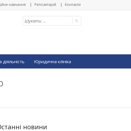
ійне навчання
Репозитарій
Контакти
 діяльність
Юридична клініка
ю
Останні новини