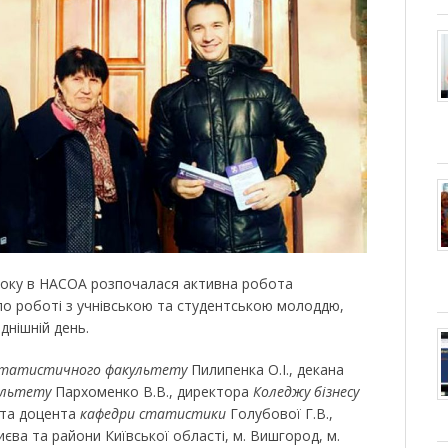
року в НАСОА розпочалася активна робота
 по роботі з учнівською та студентською молоддю,
днішній день.
статистичного факультету
Пилипенка О.І., декана
ультету
Пархоменко В.В., директора
Коледжу бізнесу
 та доцента
кафедри статистики
Голубової Г.В.,
иєва та райони Київської області, м. Вишгород, м.