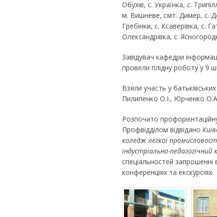
Обухів, с. Українка, с. Трипі
м. Вишневе, смт. Димер, с. Де
Гребінки, с. Ксаверівка, с. Г
Олександрівка, с. Ясногород
Завідувач кафедри інформац
провели плідну роботу у 9 ш
Взяли участь у батьківськи
Пилипенко О.І., Юрченко О.А
Розпочато профорієнтаційну 
Профвідділом відвідано
Київ
коледж легкої промисловост
індустріально-педагогічний
спеціальностей запрошенні в
конференціях та екскурсіях.