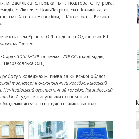
лля, м. Васильків, с. Юрівка і Віта Поштова, с. Путрівка,
мидів, с. Лютіж, с. Нові-Петрівці, смт. Калинівка, с.
атне, смт. Хотів та Новосілки, с. Ковалівка, с. Велика
ка.
ійних систем Єршова О.Л. та доцент Одноволик В.І.
колах м. Фастів.
х зборах
ЗОШ №139
та гімназії
ЛОГОС
, (профвідділ,
., Петраковська О.В.)
роботу у коледжах м. Києва та Київської області.
ський транспортно-економічний коледж, Київський
і, Немішаївський агротехнічний коледж, Ржищівський
 коледж
. Студенти-випускники економічних
 Академію до участі в студентських наукових