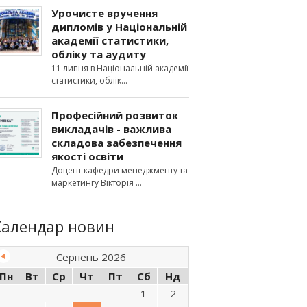
Урочисте вручення
дипломів у Національній
академії статистики,
обліку та аудиту
11 липня в Національній академії
статистики, облік
Професійний розвиток
викладачів - важлива
складова забезпечення
якості освіти
Доцент кафедри менеджменту та
маркетингу Вікторія
Календар новин
Серпень 2026
Пн
Вт
Ср
Чт
Пт
Сб
Нд
1
2