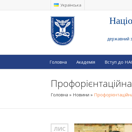
Українська
Націо
державний за
Головна
Академія
Вступ до Н
Профорієнтаційна
Головна
»
Новини
»
Профорієнтаційн
ЛИС