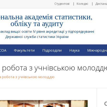
Студентові
Коледжі
Дистанц
нальна академія статистики,
обліку та аудиту
клад вищої освіти IV рівня акредитації у підпорядкуванні
Державної служби статистики України
АСОА
Факультети
Підрозділи
Наука
Міжнародна
 робота з учнівською молодд
а робота з учнівською молоддю