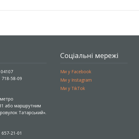
Соціальні мережі
, 04107
Ми у Facebook
) 718-58-09
Ми у Instagram
Ми у TikTok
ї метро
 31 або маршрутним
«Провулок Татарський».
) 657-21-01