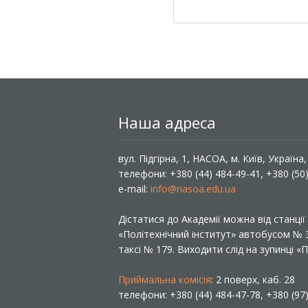
Наша адреса
вул. Підгірна, 1, НАСОА, м. Київ, Україна
телефони: +380 (44) 484-49-41, +380 (50
e-mail:
info@nasoa.edu.ua
Дістатися до Академії можна від станці
«Політехнічний інститут» автобусом №
таксі № 179. Виходити слід на зупинці 
Приймальна комісія
: 2 поверх, каб. 28
телефони: +380 (44) 484-47-78, +380 (97