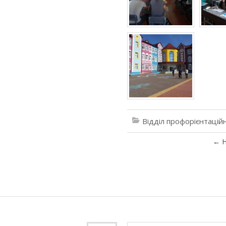
Відділ профорієнтацій
←
Н