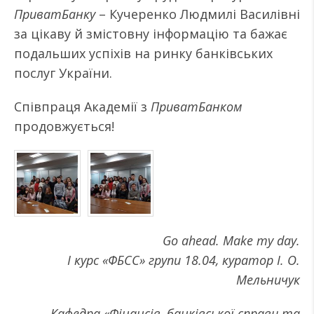
ПриватБанку
– Кучеренко Людмилі Василівні
за цікаву й змістовну інформацію та бажає
подальших успіхів на ринку банківських
послуг України.
Співпраця Академії з
ПриватБанком
продовжується!
Go ahead. Make my day.
І курс «ФБСС» групи 18.04,
куратор І. О.
Мельничук
Кафедра «Фінансів, банківської
справи та