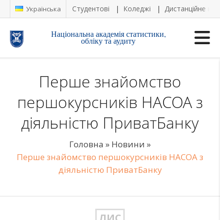
Студентові
Коледжі
Дистанційне на
Українська
Національна академія статистики,
обліку та аудиту
Перше знайомство
першокурсників НАСОА з
діяльністю ПриватБанку
Головна
»
Новини
»
Перше знайомство першокурсників НАСОА з
діяльністю ПриватБанку
ЛИС