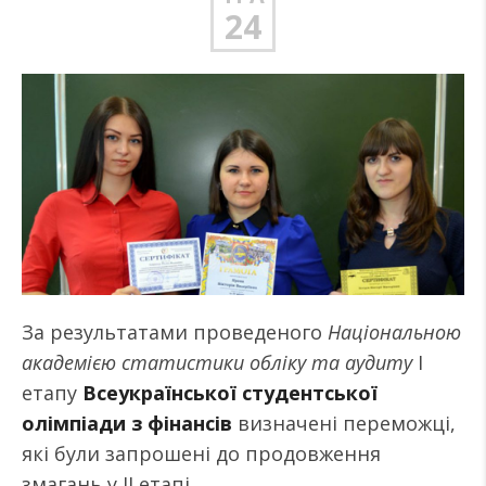
24
За результатами проведеного
Національною
академією статистики обліку та аудиту
І
етапу
Всеукраїнської студентської
олімпіади з фінансів
визначені переможці,
які були запрошені до продовження
змагань у ІІ етапі.