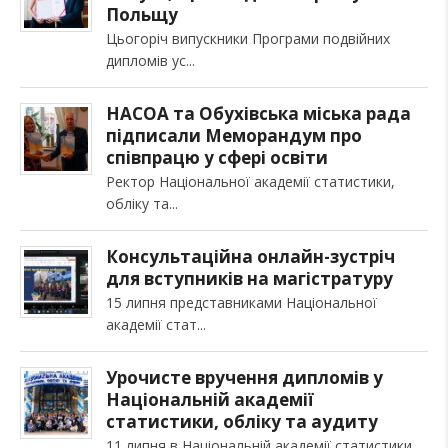
Польщу
Цьогоріч випускники Програми подвійних
дипломів ус
НАСОА та Обухівська міська рада
підписали Меморандум про
співпрацю у сфері освіти
Ректор Національної академії статистики,
обліку та
Консультаційна онлайн-зустріч
для вступників на магістратуру
15 липня представниками Національної
академії стат
Урочисте вручення дипломів у
Національній академії
статистики, обліку та аудиту
11 липня в Національній академії статистики,