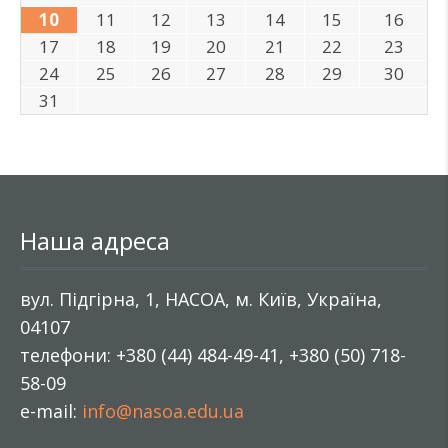
10
11
12
13
14
15
16
17
18
19
20
21
22
23
24
25
26
27
28
29
30
31
Наша адреса
вул. Підгірна, 1, НАСОА, м. Київ, Україна,
04107
телефони: +380 (44) 484-49-41, +380 (50) 718-
58-09
e-mail:
info@nasoa.edu.ua