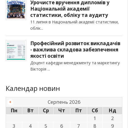
Урочисте вручення дипломів у
Національній академії
статистики, обліку та аудиту
11 липня в Національній академії статистики,
облік
Професійний розвиток викладачів
- важлива складова забезпечення
якості освіти
Доцент кафедри менеджменту та маркетингу
Вікторія
Календар новин
Серпень 2026
Пн
Вт
Ср
Чт
Пт
Сб
Нд
1
2
3
4
5
6
7
8
9