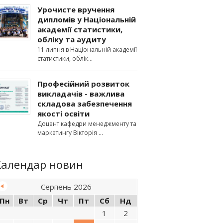
Урочисте вручення
дипломів у Національній
академії статистики,
обліку та аудиту
11 липня в Національній академії
статистики, облік
Професійний розвиток
викладачів - важлива
складова забезпечення
якості освіти
Доцент кафедри менеджменту та
маркетингу Вікторія
Календар новин
Серпень 2026
Пн
Вт
Ср
Чт
Пт
Сб
Нд
1
2