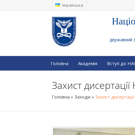
Українська
Націо
державний за
Головна
Академія
Вступ до Н
Захист дисертації 
Головна
»
Заходи
»
Захист дисертації