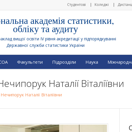
Студентові
Коледжі
Дистанц
нальна академія статистики,
обліку та аудиту
клад вищої освіти IV рівня акредитації у підпорядкуванні
Державної служби статистики України
АСОА
Факультети
Підрозділи
Наука
Міжнародна
Нечипорук Наталії Віталіївни
 Нечипорук Наталії Віталіївни