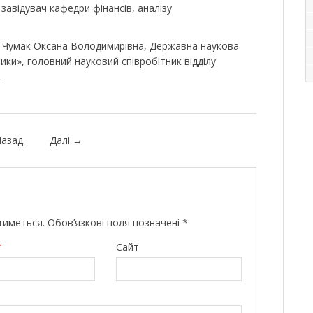
 завідувач кафедри фінансів, аналізу
т Чумак Оксана Володимирівна, Державна наукова
ики», головний науковий співробітник відділу
.
азад
Далі
→
тиметься.
Обов’язкові поля позначені
*
*
Сайт