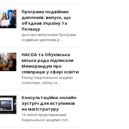
Програма подвійних
дипломів: випуск, що
об’єднав Україну та
Польщу
Цьогоріч випускники Програми
подвійних дипломів ус
НАСОА та Обухівська
міська рада підписали
Меморандум про
співпрацю у сфері освіти
Ректор Національної академії
статистики, обліку та
Консультаційна онлайн-
зустріч для вступників
на магістратуру
15 липня представниками
Національної академії стат