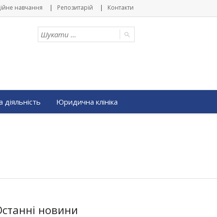
ійне навчання
Репозитарій
Контакти
 діяльність
Юридична клініка
Останні новини