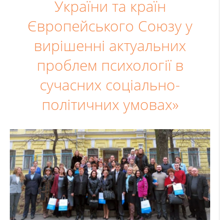
України та країн
Європейського Союзу у
вирішенні актуальних
проблем психології в
сучасних соціально-
політичних умовах»