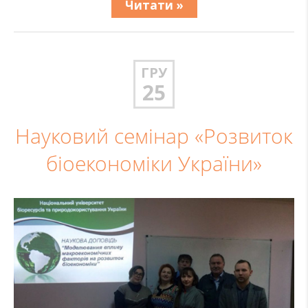
Читати »
ГРУ
25
Науковий семінар «Розвиток
біоекономіки України»