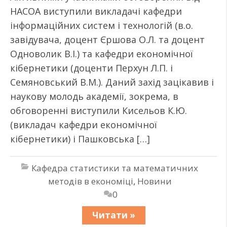
НАСОА виступили викладачі кафедри
інформаційних систем і технологій (в.о.
завідувача, доцент Єршова О.Л. та доцент
Одноволик В.І.) та кафедри економічної
кібернетики (доценти Перхун Л.П. і
Семяновський В.М.). Даний захід зацікавив і
наукову молодь академії, зокрема, в
обговоренні виступили Кисельов К.Ю.
(викладач кафедри економічної
кібернетики) і Пашковська […]
Кафедра статистики та математичних
методів в економіці
,
Новини
0
Читати »