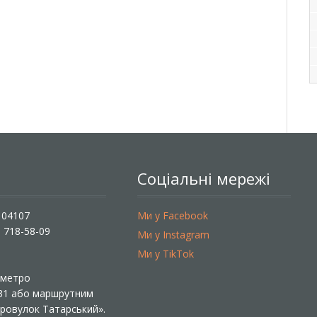
Соціальні мережі
, 04107
Ми у Facebook
) 718-58-09
Ми у Instagram
Ми у TikTok
ї метро
 31 або маршрутним
«Провулок Татарський».