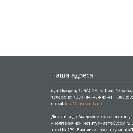
Наша адреса
вул. Підгірна, 1, НАСОА, м. Київ, Україна
телефони: +380 (44) 484-49-41, +380 (50
e-mail:
info@nasoa.edu.ua
Дістатися до Академії можна від станці
«Політехнічний інститут» автобусом №
таксі № 179. Виходити слід на зупинці 