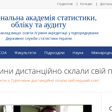
Студентові
Коледжі
Дистанц
нальна академія статистики,
обліку та аудиту
клад вищої освіти IV рівня акредитації у підпорядкуванні
Державної служби статистики України
АСОА
Факультети
Підрозділи
Наука
Міжнародна
ини дистанційно склали свій 
нти з Туреччини дистанційно склали свій перший іспит