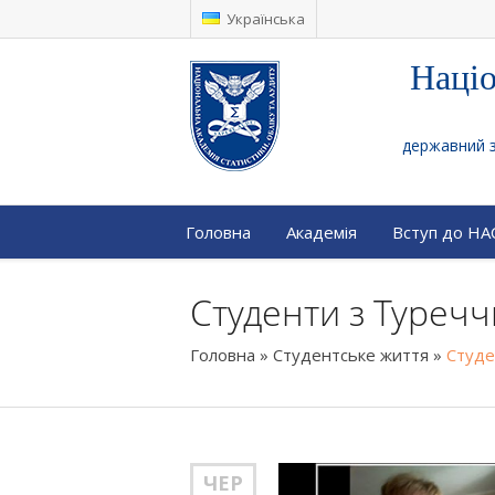
Українська
Націо
державний за
Головна
Академія
Вступ до Н
Студенти з Туречч
Головна
»
Студентське життя
»
Студе
ЧЕР