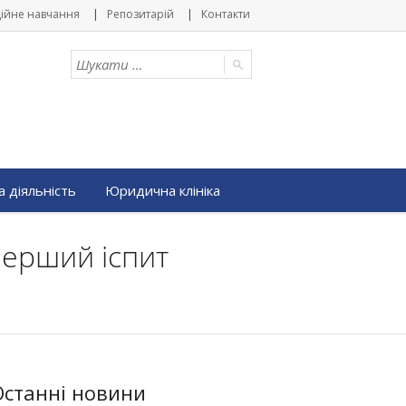
ійне навчання
Репозитарій
Контакти
 діяльність
Юридична клініка
перший іспит
Останні новини