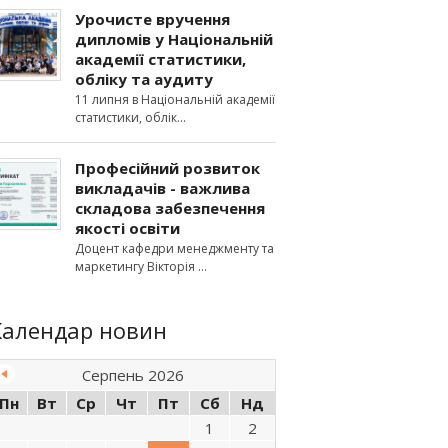
Урочисте вручення
дипломів у Національній
академії статистики,
обліку та аудиту
11 липня в Національній академії
статистики, облік
Професійний розвиток
викладачів - важлива
складова забезпечення
якості освіти
Доцент кафедри менеджменту та
маркетингу Вікторія
Календар новин
Серпень 2026
Пн
Вт
Ср
Чт
Пт
Сб
Нд
1
2