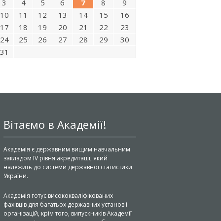
3
4
5
6
7
8
9
10
11
12
13
14
15
16
17
18
19
20
21
22
23
24
25
26
27
28
29
30
31
Вітаємо в Академії!
Академія є державним вищим навчальним
закладом IV рівня акредитації, який
належить до системи державної статистики
України.
Академія готує висококваліфікованих
фахівців для багатьох державних установ і
організацій, крім того, випускників Академії