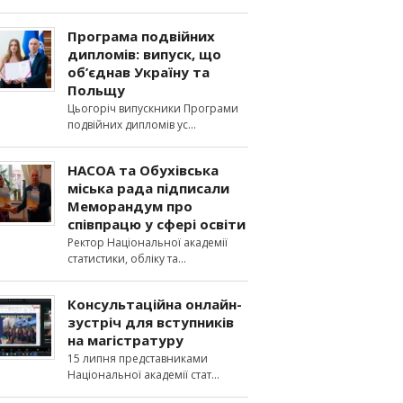
Програма подвійних
дипломів: випуск, що
об’єднав Україну та
Польщу
Цьогоріч випускники Програми
подвійних дипломів ус
НАСОА та Обухівська
міська рада підписали
Меморандум про
співпрацю у сфері освіти
Ректор Національної академії
статистики, обліку та
Консультаційна онлайн-
зустріч для вступників
на магістратуру
15 липня представниками
Національної академії стат