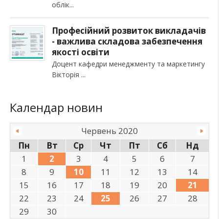
облік
Професійний розвиток викладачів
- важлива складова забезпечення
якості освіти
Доцент кафедри менеджменту та маркетингу
Вікторія
Календар новин
Червень 2020
Пн
Вт
Ср
Чт
Пт
Сб
Нд
1
2
3
4
5
6
7
8
9
10
11
12
13
14
15
16
17
18
19
20
21
22
23
24
25
26
27
28
29
30