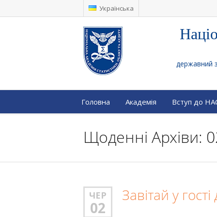
Українська
Націо
державний за
Головна
Академія
Вступ до Н
Щоденні Архіви: 0
Завітай у гості
ЧЕР
02