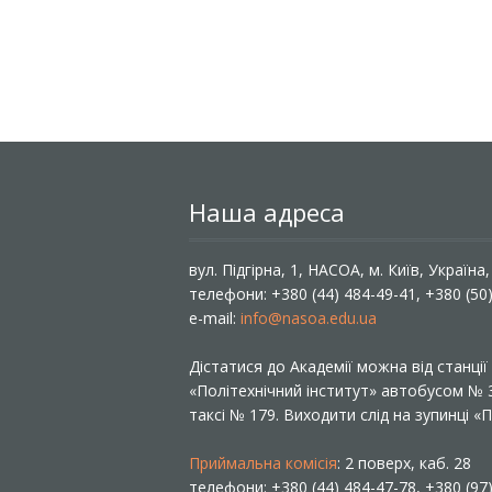
Наша адреса
вул. Підгірна, 1, НАСОА, м. Київ, Україна
телефони: +380 (44) 484-49-41, +380 (50
e-mail:
info@nasoa.edu.ua
Дістатися до Академії можна від станці
«Політехнічний інститут» автобусом №
таксі № 179. Виходити слід на зупинці 
Приймальна комісія
: 2 поверх, каб. 28
телефони: +380 (44) 484-47-78, +380 (97