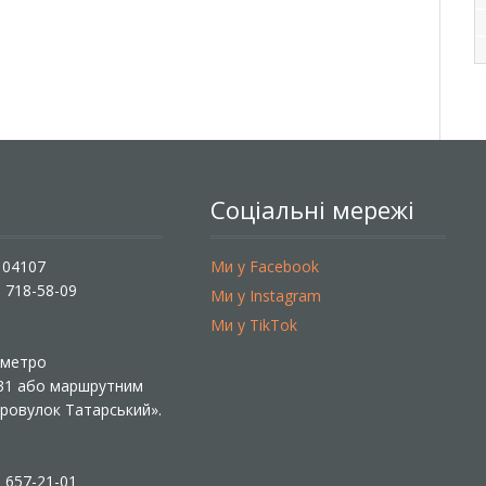
Соціальні мережі
, 04107
Ми у Facebook
) 718-58-09
Ми у Instagram
Ми у TikTok
ї метро
 31 або маршрутним
«Провулок Татарський».
) 657-21-01