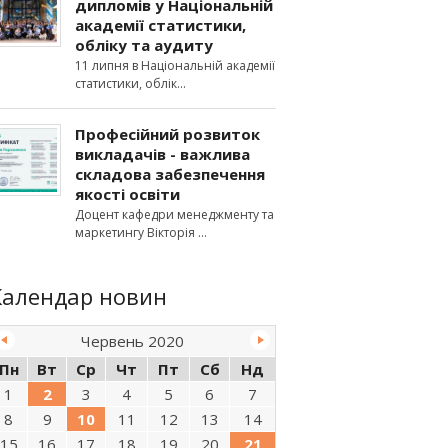
дипломів у Національній
академії статистики,
обліку та аудиту
11 липня в Національній академії
статистики, облік
Професійний розвиток
викладачів - важлива
складова забезпечення
якості освіти
Доцент кафедри менеджменту та
маркетингу Вікторія
Календар новин
Червень 2020
Пн
Вт
Ср
Чт
Пт
Сб
Нд
1
2
3
4
5
6
7
8
9
10
11
12
13
14
15
16
17
18
19
20
21