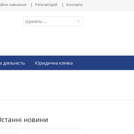
ійне навчання
Репозитарій
Контакти
 діяльність
Юридична клініка
Останні новини