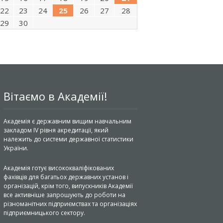
22
23
24
25
26
27
28
29
30
Вітаємо в Академії!
Академія є державним вищим навчальним
закладом IV рівня акредитації, який
належить до системи державної статистики
України.
Академія готує висококваліфікованих
фахівців для багатьох державних установ і
організацій, крім того, випускників Академії
все активніше запрошують до роботи на
різноманітних підприємствах та організаціях
підприємницького сектору.