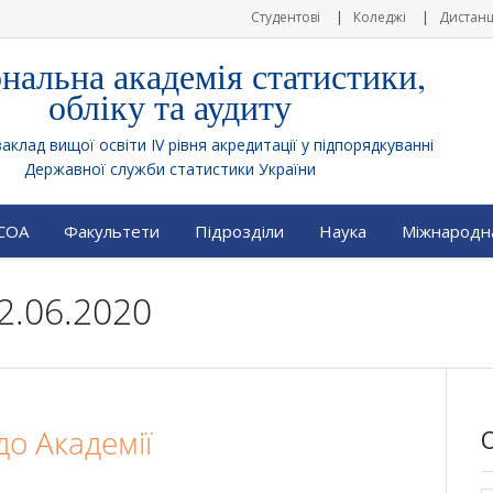
Студентові
Коледжі
Дистанц
нальна академія статистики,
обліку та аудиту
клад вищої освіти IV рівня акредитації у підпорядкуванні
Державної служби статистики України
АСОА
Факультети
Підрозділи
Наука
Міжнародна
2.06.2020
 до Академії