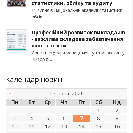
статистики, обліку та аудиту
11 липня в Національній академії статистики,
облік
Професійний розвиток викладачів
- важлива складова забезпечення
якості освіти
Доцент кафедри менеджменту та маркетингу
Вікторія
Календар новин
Серпень 2026
Пн
Вт
Ср
Чт
Пт
Сб
Нд
1
2
3
4
5
6
7
8
9
10
11
12
13
14
15
16