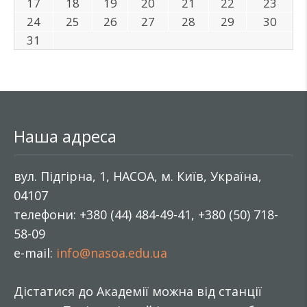
17
18
19
20
21
22
23
24
25
26
27
28
29
30
31
Наша адреса
вул. Підгірна, 1, НАСОА, м. Київ, Україна,
04107
телефони: +380 (44) 484-49-41, +380 (50) 718-
58-09
e-mail:
info@nasoa.edu.ua
Дістатися до Академії можна від станції