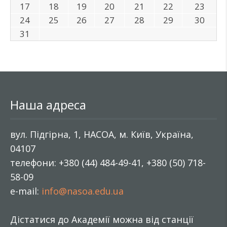
17
18
19
20
21
22
23
24
25
26
27
28
29
30
31
Наша адреса
вул. Підгірна, 1, НАСОА, м. Київ, Україна,
04107
телефони: +380 (44) 484-49-41, +380 (50) 718-
58-09
e-mail:
info@nasoa.edu.ua
Дістатися до Академії можна від станції