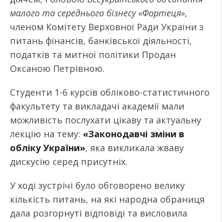
малого та середнього бізнесу «Фортеця»
,
членом Комітету Верховної Ради України з
питань фінансів, банківської діяльності,
податків та митної політики
Продан
Оксаною Петрівною
.
Студенти 1-6 курсів обліково-статистичного
факультету та викладачі академії мали
можливість послухати цікаву та актуальну
лекцію на тему:
«Законодавчі зміни в
обліку України»
, яка викликала жваву
дискусію серед присутніх.
У ході зустрічі було обговорено велику
кількість питань, на які народн
а
обраниця
дал
а
розгорнуті відповіді та висловила