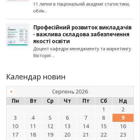
11 липня в Національній академії статистики,
облік
Професійний розвиток викладачів
- важлива складова забезпечення
якості освіти
Доцент кафедри менеджменту та маркетингу
Вікторія
Календар новин
Серпень 2026
Пн
Вт
Ср
Чт
Пт
Сб
Нд
1
2
3
4
5
6
7
8
9
10
11
12
13
14
15
16
17
18
19
20
21
22
23