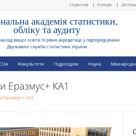
Студентові
Коледжі
Дистанц
нальна академія статистики,
обліку та аудиту
клад вищої освіти IV рівня акредитації у підпорядкуванні
Державної служби статистики України
АСОА
Факультети
Підрозділи
Наука
Міжнародна
и Еразмус+ КА1
ми Еразмус+ КА1