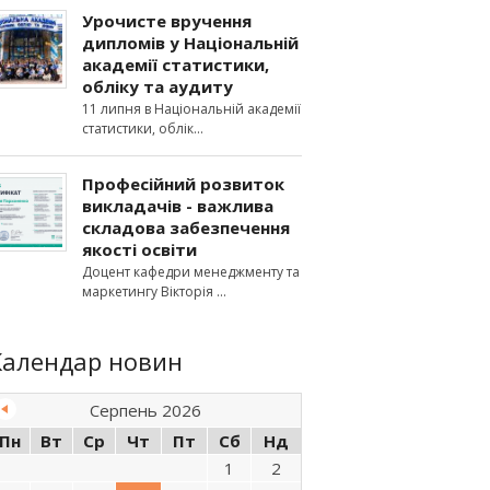
Урочисте вручення
дипломів у Національній
академії статистики,
обліку та аудиту
11 липня в Національній академії
статистики, облік
Професійний розвиток
викладачів - важлива
складова забезпечення
якості освіти
Доцент кафедри менеджменту та
маркетингу Вікторія
Календар новин
Серпень 2026
Пн
Вт
Ср
Чт
Пт
Сб
Нд
1
2