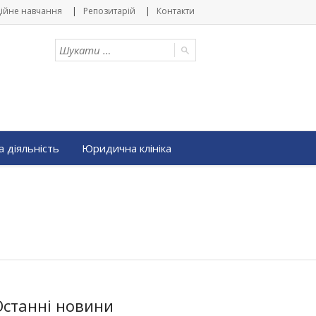
ійне навчання
Репозитарій
Контакти
 діяльність
Юридична клініка
Останні новини