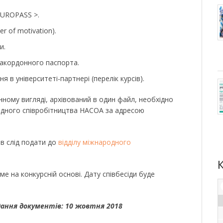
EUROPASS >.
r of motivation).
и.
закордонного паспорта.
 в університеті-партнері (перелік курсів).
ному вигляді, архівований в один файл, необхідно
родного співробітництва НАСОА за адресою
ів слід подати до
відділу міжнародного
ме на конкурсній основі. Дату співбесіди буде
дання документів: 10 жовтня 2018