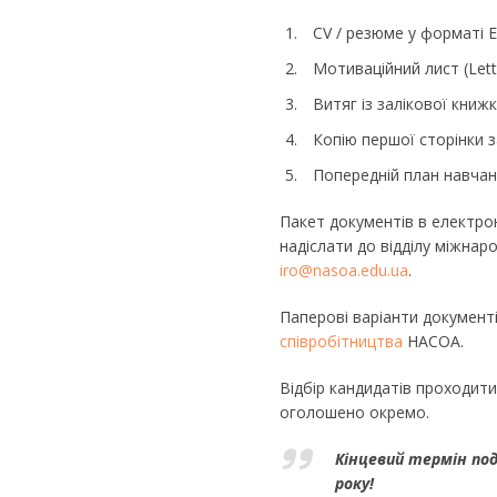
CV / резюме у форматі 
Мотиваційний лист (Lette
Витяг із залікової книжк
Копію першої сторінки 
Попередній план навчання
Пакет документів в електрон
надіслати до відділу міжна
iro@nasoa.edu.ua
.
Паперові варіанти документ
співробітництва
НАСОА.
Відбір кандидатів проходити
оголошено окремо.
Кінцевий термін по
року!