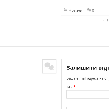
Новини
0
←
Н
Залишити від
Ваша e-mail адреса не о
Ім'я
*