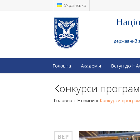
Українська
Націо
державний за
Головна
Академія
Вступ до Н
Конкурси програм
Головна
»
Новини
»
Конкурси програ
ВЕР