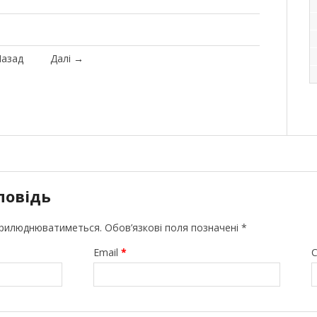
азад
Далі
→
повідь
прилюднюватиметься.
Обов’язкові поля позначені
*
Email
*
С