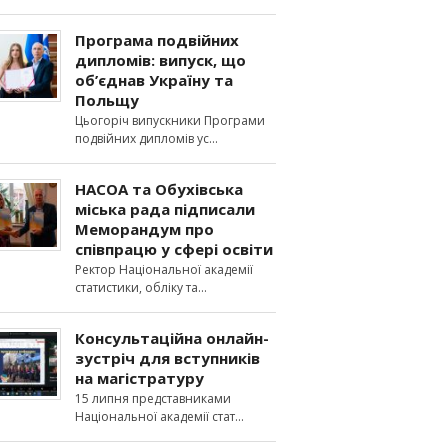
Програма подвійних
дипломів: випуск, що
об’єднав Україну та
Польщу
Цьогоріч випускники Програми
подвійних дипломів ус
НАСОА та Обухівська
міська рада підписали
Меморандум про
співпрацю у сфері освіти
Ректор Національної академії
статистики, обліку та
Консультаційна онлайн-
зустріч для вступників
на магістратуру
15 липня представниками
Національної академії стат