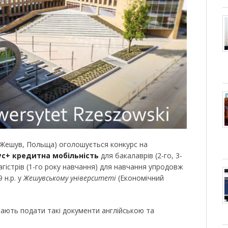
 Жешув, Польща) оголошується конкурс на
с+ кредитна мобільність
для бакалаврів (2-го, 3-
магістрів (1-го року навчання) для навчання упродовж
 н.р. у
Жешувському університеті
(Економічний
ають подати такі документи англійською та