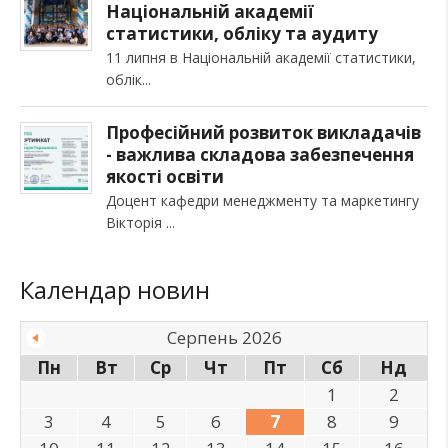
Національній академії
статистики, обліку та аудиту
11 липня в Національній академії статистики,
облік
Професійний розвиток викладачів
- важлива складова забезпечення
якості освіти
Доцент кафедри менеджменту та маркетингу
Вікторія
Календар новин
Серпень 2026
Пн
Вт
Ср
Чт
Пт
Сб
Нд
1
2
3
4
5
6
7
8
9