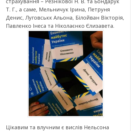
страхування – Резнікової Н. В. та Бондарук
Т. Г., а саме, Мельничук Ірина, Петруня
Денис, Луговськк Альона, Білойван Вікторія,
Павленко Інеса та Ніколаєнко Єлизавета.
Цікавим та влучним є вислів Нельсона