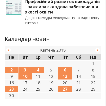
Професійний розвиток викладачів
- важлива складова забезпечення
якості освіти
Доцент кафедри менеджменту та маркетингу
Вікторія
Календар новин
Квітень 2018
Пн
Вт
Ср
Чт
Пт
Сб
Нд
1
2
3
4
5
6
7
8
9
10
11
12
13
14
15
16
17
18
19
20
21
22
23
24
25
26
27
28
29
30