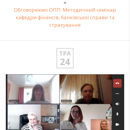
»
Обговорюємо ОПП: Методичний семінар
кафедри фінансів, банківської справи та
страхування
ТРА
24