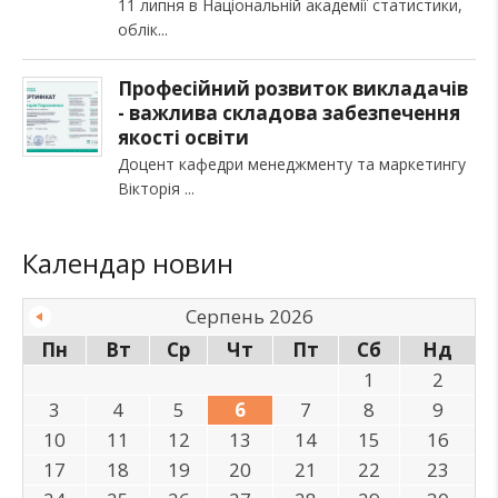
11 липня в Національній академії статистики,
облік
Професійний розвиток викладачів
- важлива складова забезпечення
якості освіти
Доцент кафедри менеджменту та маркетингу
Вікторія
Календар новин
Серпень 2026
Пн
Вт
Ср
Чт
Пт
Сб
Нд
1
2
3
4
5
6
7
8
9
10
11
12
13
14
15
16
17
18
19
20
21
22
23