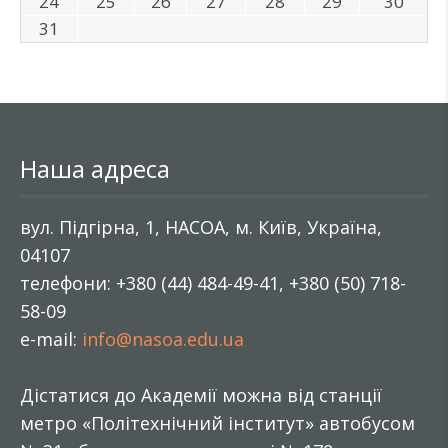
24
25
26
27
28
29
30
31
Наша адреса
вул. Підгірна, 1, НАСОА, м. Київ, Україна,
04107
телефони: +380 (44) 484-49-41, +380 (50) 718-
58-09
e-mail:
info@nasoa.edu.ua
Дістатися до Академії можна від станції
метро «Політехнічний інститут» автобусом