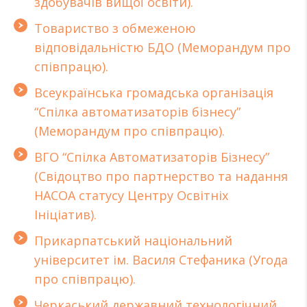
здобувачів вищої освіти).
Товариство з обмеженою
відповідальністю БДО (Меморандум про
співпрацю).
Всеукраїнська громадська організація
“Спілка автоматизаторів бізнесу”
(Меморандум про співпрацю).
ВГО “Спілка Автоматизаторів Бізнесу”
(Свiдоцтво про партнерство та надання
НАСОА статусу Центру Освітніх
Ініціатив).
Прикарпатський нацiональний
унiверситет ім. Василя Стефаника (Угода
про спiвпрацю).
Черкаський державний технологічний