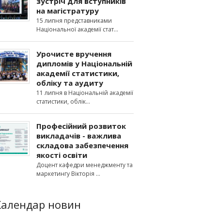
зустріч для вступників
на магістратуру
15 липня представниками
Національної академії стат
Урочисте вручення
дипломів у Національній
академії статистики,
обліку та аудиту
11 липня в Національній академії
статистики, облік
Професійний розвиток
викладачів - важлива
складова забезпечення
якості освіти
Доцент кафедри менеджменту та
маркетингу Вікторія
Календар новин