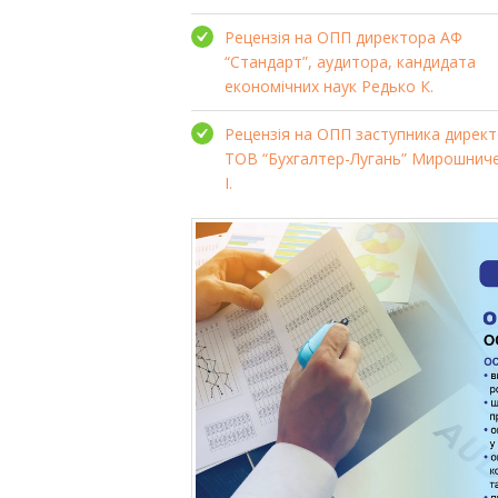
Рецензія на ОПП директора АФ
“Стандарт”, аудитора, кандидата
економічних наук Редько К.
Рецензія на ОПП заступника дирек
ТОВ “Бухгалтер-Лугань” Мирошнич
І.