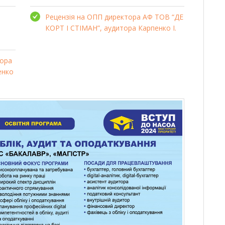
Рецензія на ОПП директора АФ ТОВ “ДЕ
КОРТ І СТІМАН”, аудитора Карпенко І.
тора
енко