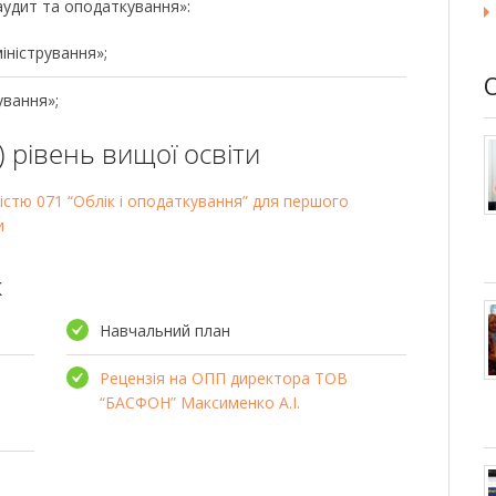
аудит та оподаткування»:
іністрування»;
ування»;
 рівень вищої освіти
істю 071 “Облік і оподаткування” для першого
и
к
Навчальний план
Рецензія на ОПП директора ТОВ
“БАСФОН” Максименко А.І.