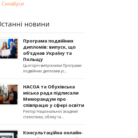
Силабуси
Останні новини
Програма подвійних
дипломів: випуск, що
об’єднав Україну та
Польщу
Цьогоріч випускники Програми
подвійних дипломів ус
НАСОА та Обухівська
міська рада підписали
Меморандум про
співпрацю у сфері освіти
Ректор Національної академії
статистики, обліку та
Консультаційна онлайн-