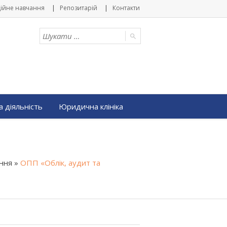
ійне навчання
Репозитарій
Контакти
 діяльність
Юридична клініка
ання
»
ОПП «Облік, аудит та