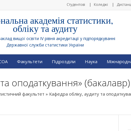
Студентові
Коледжі
Дистанц
нальна академія статистики,
обліку та аудиту
клад вищої освіти IV рівня акредитації у підпорядкуванні
Державної служби статистики України
АСОА
Факультети
Підрозділи
Наука
Міжнародна
 та оподаткування» (бакалавр)
тистичний факультет
»
Кафедра обліку, аудиту та оподаткув