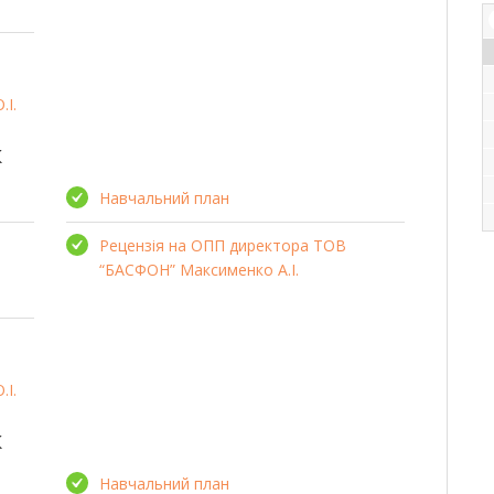
.І.
к
Навчальний план
Рецензія на ОПП директора ТОВ
“БАСФОН” Максименко А.І.
.І.
к
Навчальний план