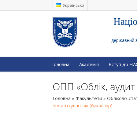
Українська
Націо
державний за
Головна
Академія
Вступ до Н
ОПП «Облік, аудит
Головна
»
Факультети
»
Обліково-ста
оподаткування» (бакалавр)