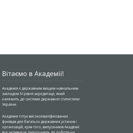
Вітаємо в Академії!
Академія є державним вищим навчальним
закладом IV рівня акредитації, який
належить до системи державної статистики
України.
Академія готує висококваліфікованих
фахівців для багатьох державних установ і
організацій, крім того, випускників Академії
все активніше запрошують до роботи на