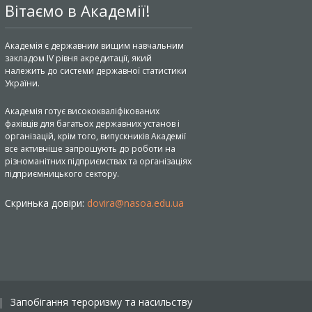
Вітаємо в Академії!
Академія є державним вищим навчальним
закладом IV рівня акредитації, який
належить до системи державної статистики
України.
Академія готує висококваліфікованих
фахівців для багатьох державних установ і
організацій, крім того, випускників Академії
все активніше запрошують до роботи на
різноманітних підприємствах та організаціях
підприємницького сектору.
Скринька довіри:
dovira@nasoa.edu.ua
Запобігання тероризму та насильству