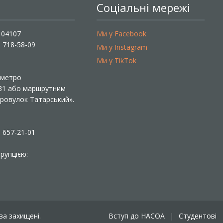
Соціальні мережі
, 04107
Ми у Facebook
) 718-58-09
Ми у Instagram
Ми у TikTok
ї метро
 31 або маршрутним
«Провулок Татарський».
) 657-21-01
рупцією:
ава захищені.
Вступ до НАСОА
Студентові