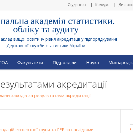
Студентові
Коледжі
Дистанц
нальна академія статистики,
обліку та аудиту
клад вищої освіти IV рівня акредитації у підпорядкуванні
Державної служби статистики України
АСОА
Факультети
Підрозділи
Наука
Міжнародна
результатами акредитації
лани заходів за результатами акредитації
ендацій експертної групи та ГЕР за наслідками