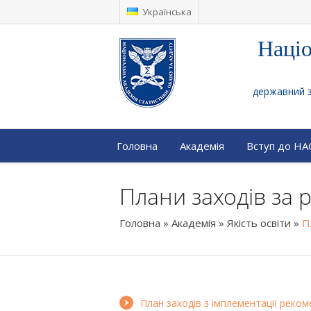
Українська
Націо
державний за
Головна
Академія
Вступ до Н
Плани заходів за 
Головна
»
Академія
»
Якість освіти
»
П
План заходів з імплементації реком