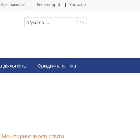
ійне навчання
Репозитарій
Контакти
 діяльність
Юридична клініка
Моніторинг якості освіти