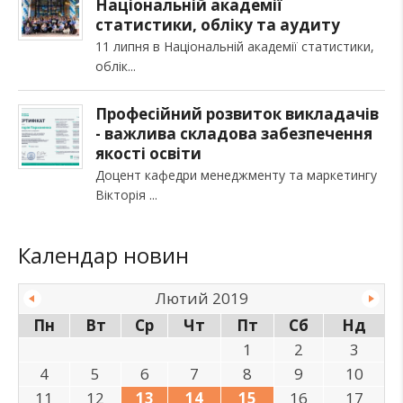
Національній академії
статистики, обліку та аудиту
11 липня в Національній академії статистики,
облік
Професійний розвиток викладачів
- важлива складова забезпечення
якості освіти
Доцент кафедри менеджменту та маркетингу
Вікторія
Календар новин
Лютий 2019
Пн
Вт
Ср
Чт
Пт
Сб
Нд
1
2
3
4
5
6
7
8
9
10
11
12
13
14
15
16
17