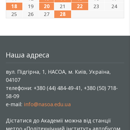
18
19
20
21
22
23
24
25
26
27
28
Наша адреса
вул. Підгірна, 1, НАСОА, м. Київ, Україна,
04107
телефони: +380 (44) 484-49-41, +380 (50) 718-
58-09
e-mail:
info@nasoa.edu.ua
Дістатися до Академії можна від станції
метро «Політехнічний інститут» автобусом